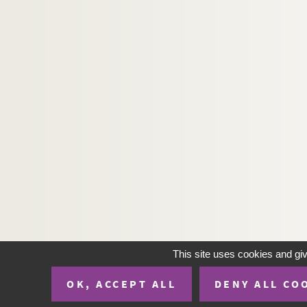
Ms. 3377 (B). Croix de Saint-Louis, déclaration
Ms. 3378 (B). Ecole de médecine et de chimie de T
Ms. 3379 (B). Préfecture de la Haute-Garonne
Ms. 3380 (C). Passeport établi pour « Antoine 
Ms. 3381 (B). « Titres de Monsieur l’évêque de M
Ms. 3382 (C). Prospectus du pensionnat de Madam
Ms. 3383 (B). Madame Angeline Barrière, marc
Ms. 3384 (B). Contrat de vente passé entre Franç
Ms. 3385 (C). Notes sur l’arc de triomphe de la p
Ms. 3386 (D). Comte de Barnewal et comte d’
Ms. 3387 (C). Lettre signée par Yousou Vigne à 
Ms. 3388 (C). Comte de Chambord. manifeste imp
This site uses cookies and gi
Ms. 3389 (C). « Discours prononcé par M. le prési
Ms. 3390 (C). Révolution, abdications d’ecclésia
OK, ACCEPT ALL
DENY ALL CO
Ms. 3391 (D). De Villèle, lettre autographe à Mo