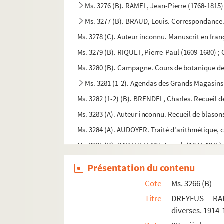
Ms. 3276 (B). RAMEL, Jean-Pierre (1768-1815)
Ms. 3277 (B). BRAUD, Louis. Correspondance
Ms. 3278 (C). Auteur inconnu. Manuscrit en franç
Ms. 3279 (B). RIQUET, Pierre-Paul (1609-1680) ; 
Ms. 3280 (B). Campagne. Cours de botanique de 
Ms. 3281 (1-2). Agendas des Grands Magasins
Ms. 3282 (1-2) (B). BRENDEL, Charles. Recueil de
Ms. 3283 (A). Auteur inconnu. Recueil de blason
Ms. 3284 (A). AUDOYER. Traité d'arithmétique, 
Ms. 3285 (B). BARTHELEMY, Joseph (1874-1945). 
Ms. 3286. (C). VOLTAIRE (1694-1778). Lettre de 
Présentation du contenu
Ms. 3287 (C). DUPUY, Louis-Emmanuel (1777-1845)
Cote
Ms. 3266 (B)
Ms. 3288 (B). ROCQUEMAUREL, Gaston de (1804
Titre
DREYFUS RAF
Ms. 3289 (C). [Fragments d'un livre d'heures :] 
diverses. 1914-
Ms. 3290 (B). [Parlement de Toulouse]. Arrêt de