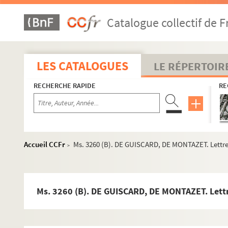
Ms. 3232 (B). BELLOC, Emile (1841-1914). Trois projets d’Etud
Catalogue collectif de F
Ms. 3233 (B). VALENCIENNES, Pierre-Henri de (1750-1819). Elém
Ms. 3234 (A). [Auteur inconnu]. Vespéral in-folio
Ms. 3235 (B). [Auteur inconnu]. Partitions manuscrites, copié
LES CATALOGUES
LE RÉPERTOIR
Ms. 3236 (B). [Auteur inconnu]. Partitions manuscrites
RECHERCHE RAPIDE
RE
Ms. 3237 (B). [Auteur inconnu]. Divers fragments manuscri
Ms. 3238 (A). [Auteur inconnu]. Grand livre manuscrit de plai
Ms. 3239 (A). [FONCES, Jacques] (restauration). Grand livre
Ms. 3240 (C). FAYOLLE, Félix de. Excursion sur la montagne d
Accueil CCFr
Ms. 3260 (B). DE GUISCARD, DE MONTAZET. Lettre
>
Ms. 3241 (B). DEFFES, Louis (1819-1900). La Lengo Moundino.
Ms. 3242 (C). Auteur inconnu. Heures à l’usage de Rome.
Ms. 3243 (C). FLORIMONT, Laurens. Physica generalis.
Ms. 3260 (B). DE GUISCARD, DE MONTAZET. Lett
Ms. 3244 (B). Evangéliaire latin.
Ms. 3245 (C). SAINT-SAENS, Camille (1835-1921), SILVESTRE,