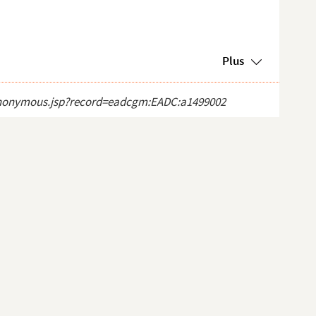
Plus
ct_anonymous.jsp?record=eadcgm:EADC:a1499002