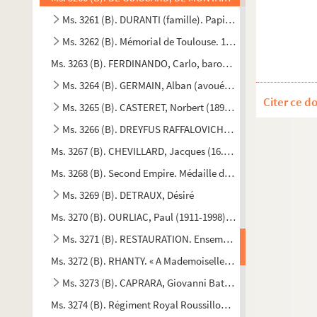
Ms. 3261 (B). DURANTI (famille). Papiers concernant la fam
Ms. 3262 (B). Mémorial de Toulouse. 1829-1832.
Ms. 3263 (B). FERDINANDO, Carlo, baron de Basselot Roivilla
Ms. 3264 (B). GERMAIN, Alban (avoué à Carcassonne), RIC
Citer ce d
Ms. 3265 (B). CASTERET, Norbert (1897-1987), CASTERET, El
Ms. 3266 (B). DREYFUS RAFFALOVICH, Georges (1877-1953).
Ms. 3267 (B). CHEVILLARD, Jacques (16..-17..). Cahier manuscr
Ms. 3268 (B). Second Empire. Médaille de Sainte-Hélène, insti
Ms. 3269 (B). DETRAUX, Désiré
Ms. 3270 (B). OURLIAC, Paul (1911-1998). Discours manuscrit
Ms. 3271 (B). RESTAURATION. Ensemble de documents prove
Ms. 3272 (B). RHANTY. « A Mademoiselle Maurin, hommages r
Ms. 3273 (B). CAPRARA, Giovanni Battista (1733-1810). Cah
Ms. 3274 (B). Régiment Royal Roussillon. « Comptes pour Messi