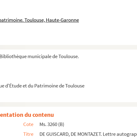
Jean (1877-1968)
INAUD, Joseph Toussaint (1795-1867)
 patrimoine. Toulouse, Haute-Garonne
 Nicolas Sylvestre (1759-1847)
tude de la candidature de Victor Hugo à Montauban aux él...
Bibliothèque municipale de Toulouse.
re concernant les modalités de l’exécution des condamn...
du « préposé au recouvrement de la capitation, du vin...
IGNY, François de (1709-1789). Famille de Félix du Muy,...
que d'Étude et du Patrimoine de Toulouse
gnée.
63) .Félibrige. Lettre autographe signée.
entation du contenu
graphe signée.
Cote
Ms. 3260 (B)
e.
Titre
DE GUISCARD, DE MONTAZET. Lettre autograph
 signée.