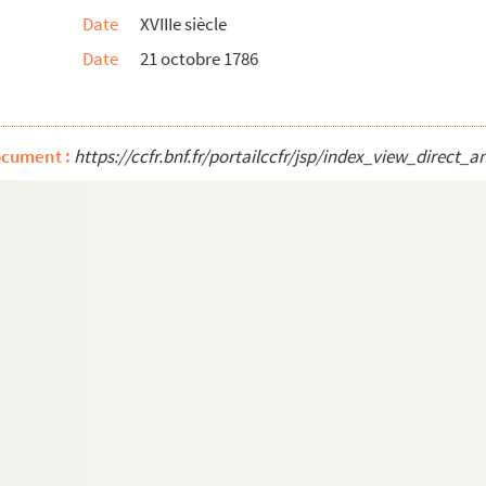
Date
XVIIIe siècle
ille Duranti.
Date
21 octobre 1786
ARD, Xavier de (18431911). Correspondance.
ocument :
https://ccfr.bnf.fr/portailccfr/jsp/index_view_dire
isabeth (1905-1940). Lettres autographes signées. 1933-19...
 Correspondances diverses. 1914-1932.
it retraçant la généalogie de la famille Chappuis ori...
tuée par S.M. Napoléon III.
 de réception à l’Académie des Jeux floraux de Toulouse
nant des services de police.
espectueux », signé Rhanty.
ier manuscrit contenant un index des quatre parties.
eurs les officiers du Royal Roussillon ».