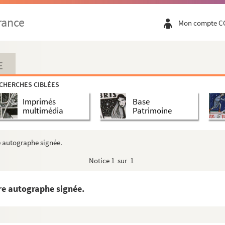
es pyrénéennes. Résumés très succints par M. Emile Be...
rance
Mon compte C
ens de perspective pratique, à l’usage des artistes, ...
es à Toulouse le 24 août 1787 pour Mademoiselle Félic...
E
CHERCHES CIBLÉES
ts
Imprimés
Base
n-chant.
multimédia
Patrimoine
 de choeur polyphonique.
’Oo.
 autographe signée.
 Paraoulas de foc M. Lucien Mengaud. Musico de Louis De...
Notice
1 sur 1
re autographe signée.
 Armand (1837-1901)