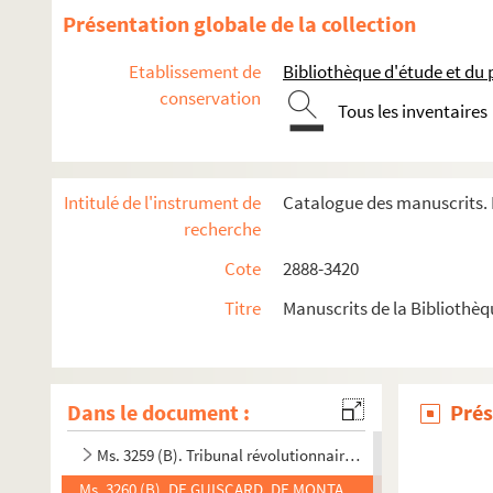
Ms. 3246 (C). DELTEIL, Joseph (1894-1978), SCHLUMBERGER, 
Présentation globale de la collection
Ms. 3247 (C). ASTROS, Paul Thérèse David d' (1772-1851), RE
Etablissement de
Bibliothèque d'étude et du
Ms. 3248 (C). BOVET, François de (1745-1838), GUILLON, Marie
conservation
Tous les inventaires
Ms. 3249 (C). LAUVERGNE, Hubert (1797-1859)
Ms. 3250 (C). RICARD, Dominique (1741-1803)
Ms. 3251 (C). FRAYSSINET, Fabienne. Papiers relatifs à l’é
Intitulé de l'instrument de
Catalogue des manuscrits. 
Ms. 3252 (C). Haute-Garonne. Préfecture. Réponse à une lett
recherche
Ms. 3253 (C). Election d’Agen. Texte avec formulaire imprimé 
Cote
2888-3420
Ms. 3254 (C). FELIX DU MUY, Jean-Baptiste de (1751-1820), L
Titre
Manuscrits de la Bibliothè
Ms. 3255 (C). AZAÏS, Pierre (1812-1889). Lettre autographe si
Ms. 3256 (C). MARTIN, F.-R., MOQUIN-TANDON, Alfred (1804-18
Ms. 3257 (C). LAFARGUE, Lydie. Lettre autographe signée.
Dans le document :
Prés
Ms. 3258 (C). LACEPEDE, Étienne de (1756-1825). Lettre auto
Ms. 3259 (B). Tribunal révolutionnaire de la Haute-Garonn
Ms. 3260 (B). DE GUISCARD, DE MONTAZET. Lettre autographe