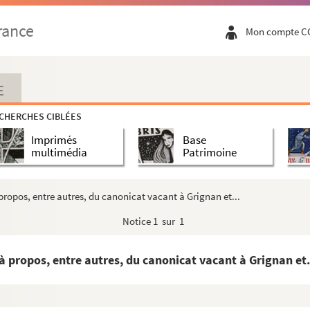
’Oo.
rance
Mon compte C
 Paraoulas de foc M. Lucien Mengaud. Musico de Louis De...
E
CHERCHES CIBLÉES
 Armand (1837-1901)
Imprimés
Base
Jean (1877-1968)
multimédia
Patrimoine
INAUD, Joseph Toussaint (1795-1867)
 Nicolas Sylvestre (1759-1847)
 propos, entre autres, du canonicat vacant à Grignan et...
Notice
1 sur 1
tude de la candidature de Victor Hugo à Montauban aux él...
à propos, entre autres, du canonicat vacant à Grignan et.
re concernant les modalités de l’exécution des condamn...
du « préposé au recouvrement de la capitation, du vin...