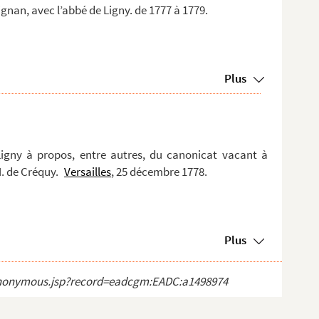
nan, avec l’abbé de Ligny. de 1777 à 1779.
Plus
Ligny à propos, entre autres, du canonicat vacant à
M. de Créquy.
Versailles
, 25 décembre 1778.
Plus
ct_anonymous.jsp?record=eadcgm:EADC:a1498974