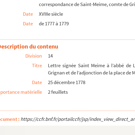
correspondance de Saint-Meime, comte de Grig
 la guerre qui les mobilise lui et M. de Créq...
Date
XVIIIe siècle
 pour 5 000 livres de Félix du Muy.
Date
de 1777 à 1779
gnée.
63) .Félibrige. Lettre autographe signée.
Description du contenu
Division
14
graphe signée.
Titre
Lettre signée Saint Meime à l’abbé de 
e.
Grignan et de l’adjonction de la place de 
 signée.
Date
25 décembre 1778
ille Duranti.
portance matérielle
2 feuillets
ARD, Xavier de (18431911). Correspondance.
ocument :
https://ccfr.bnf.fr/portailccfr/jsp/index_view_dire
isabeth (1905-1940). Lettres autographes signées. 1933-19...
 Correspondances diverses. 1914-1932.