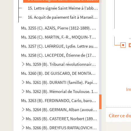
15. Lettre signée Saint Meime à l’abbé de Ligny à propos de
16. Acquit de paiement fait à Marseille le 14 mars 1776 bon
Ms. 3255 (C). AZAÏS, Pierre (1812-1889). Lettre autographe si
Ms. 3256 (C). MARTIN, F.-R., MOQUIN-TANDON, Alfred (1804-18
Ms. 3257 (C). LAFARGUE, Lydie. Lettre autographe signée.
Ms. 3258 (C). LACEPEDE, Étienne de (1756-1825). Lettre auto
Ms. 3259 (B). Tribunal révolutionnaire de la Haute-Garonn
Ms. 3260 (B). DE GUISCARD, DE MONTAZET. Lettre autographe
Ms. 3261 (B). DURANTI (famille). Papiers concernant la fam
Im
Ms. 3262 (B). Mémorial de Toulouse. 1829-1832.
Ms. 3263 (B). FERDINANDO, Carlo, baron de Basselot Roivilla
Ms. 3264 (B). GERMAIN, Alban (avoué à Carcassonne), RIC
Citer ce d
Ms. 3265 (B). CASTERET, Norbert (1897-1987), CASTERET, El
Ms. 3266 (B). DREYFUS RAFFALOVICH, Georges (1877-1953).