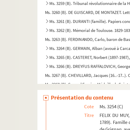
Ms. 3259 (B). Tribunal révolutionnaire de la
Ms. 3260 (B). DE GUISCARD, DE MONTAZET. Lett
Ms. 3261 (B). DURANTI (famille). Papiers conc
Ms. 3262 (B). Mémorial de Toulouse. 1829-183
Ms. 3263 (B). FERDINANDO, Carlo, baron de Bass
Ms. 3264 (B). GERMAIN, Alban (avoué à Carc
Ms. 3265 (B). CASTERET, Norbert (1897-1987),
Ms. 3266 (B). DREYFUS RAFFALOVICH, Georges
Ms. 3267 (B). CHEVILLARD, Jacques (16..-17..). C
Ms. 3268 (B). Second Empire. Médaille de Sainte
Ms. 3269 (B). DETRAUX, Désiré
Présentation du contenu
Ms. 3270 (B). OURLIAC, Paul (1911-1998). Disco
Cote
Ms. 3254 (C)
Ms. 3271 (B). RESTAURATION. Ensemble de do
Titre
FELIX DU MUY, 
Ms. 3272 (B). RHANTY. « A Mademoiselle Maurin
1789). Famille
de Grignan, ave
Ms. 3273 (B). CAPRARA, Giovanni Battista (17