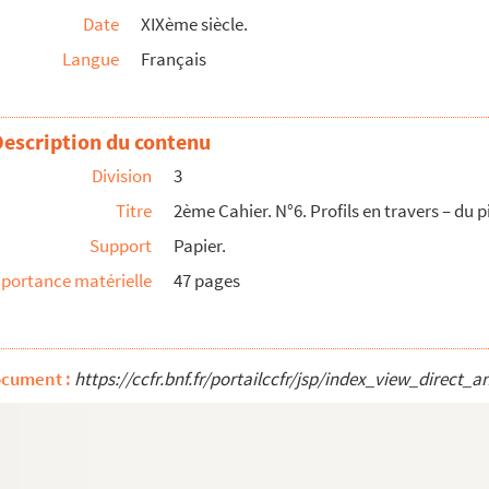
Date
XIXème siècle.
Langue
Français
pendances.
Description du contenu
Division
3
n 1ère partie.
Titre
2ème Cahier. N°6. Profils en travers – du p
Support
Papier.
portance matérielle
47 pages
 Gaudens – Société d’études et travaux d’hydraul...
ges d’art – Avant-métré des travaux.
ocument :
https://ccfr.bnf.fr/portailccfr/jsp/index_view_dire
es pyrénéennes. Résumés très succints par M. Emile Be...
ens de perspective pratique, à l’usage des artistes, ...