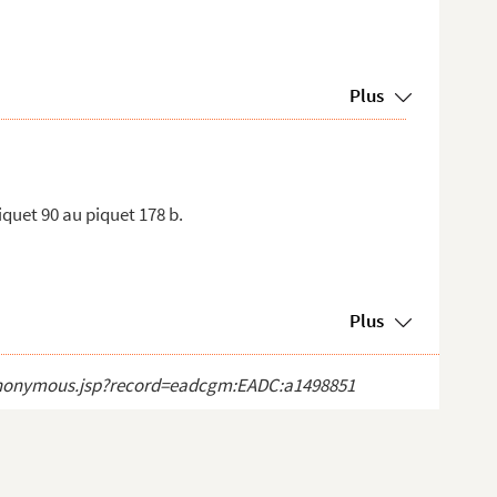
Plus
iquet 90 au piquet 178 b.
Plus
ct_anonymous.jsp?record=eadcgm:EADC:a1498851