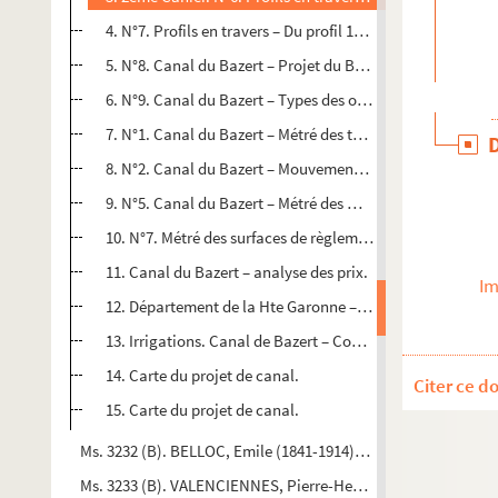
4. N°7. Profils en travers – Du profil 179 au profil 208.
5. N°8. Canal du Bazert – Projet du Barrage et de ses dé
6. N°9. Canal du Bazert – Types des ouvrages d’art.
7. N°1. Canal du Bazert – Métré des terrassements.
8. N°2. Canal du Bazert – Mouvement des terres.
9. N°5. Canal du Bazert – Métré des Murettes – 1ère sectio
10. N°7. Métré des surfaces de règlement.
11. Canal du Bazert – analyse des prix.
Im
12. Département de la Hte Garonne – Arrondissement de St
13. Irrigations. Canal de Bazert – Construction des ouvra
14. Carte du projet de canal.
Citer ce d
15. Carte du projet de canal.
Ms. 3232 (B). BELLOC, Emile (1841-1914). Trois projets d’Etud
Ms. 3233 (B). VALENCIENNES, Pierre-Henri de (1750-1819). Elém