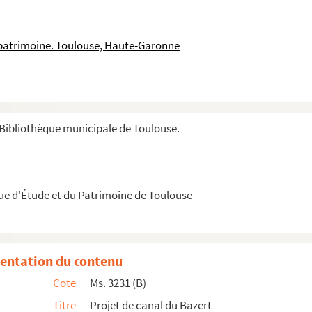
a divers en participation aux freres Dafsée & Roux d...
 voyage. 1755-1762.
 patrimoine. Toulouse, Haute-Garonne
mes.
ument élevé sur les pierres de Naurouse à Pierre Paul ...
Bibliothèque municipale de Toulouse.
urse et la Vie. Quarante croquis par Henriot (Pif).
amiliale. 1831-1871
s à la construction d’une barque destinée à la navigati...
que d'Étude et du Patrimoine de Toulouse
ur l’affaire Calas, adressée à Ribotte-Charon.
nce
entation du contenu
Cote
Ms. 3231 (B)
t 89.
Titre
Projet de canal du Bazert
iquet 178 b.