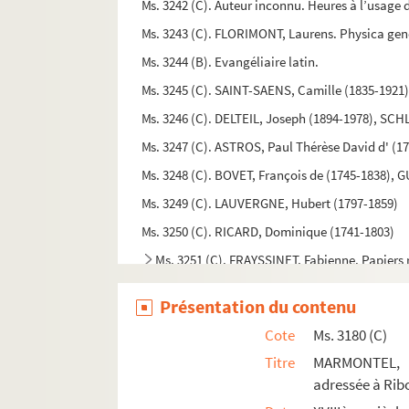
Ms. 3242 (C). Auteur inconnu. Heures à l’usage
Ms. 3243 (C). FLORIMONT, Laurens. Physica gene
Ms. 3244 (B). Evangéliaire latin.
Ms. 3245 (C). SAINT-SAENS, Camille (1835-1921
Ms. 3246 (C). DELTEIL, Joseph (1894-1978), S
Ms. 3247 (C). ASTROS, Paul Thérèse David d' (1
Ms. 3248 (C). BOVET, François de (1745-1838), 
Ms. 3249 (C). LAUVERGNE, Hubert (1797-1859)
Ms. 3250 (C). RICARD, Dominique (1741-1803)
Ms. 3251 (C). FRAYSSINET, Fabienne. Papiers r
Ms. 3252 (C). Haute-Garonne. Préfecture. Répon
Présentation du contenu
Ms. 3253 (C). Election d’Agen. Texte avec formu
Cote
Ms. 3180 (C)
Ms. 3254 (C). FELIX DU MUY, Jean-Baptiste de 
Titre
MARMONTEL, Je
Ms. 3255 (C). AZAÏS, Pierre (1812-1889). Lettre 
adressée à Rib
Ms. 3256 (C). MARTIN, F.-R., MOQUIN-TANDON, Al