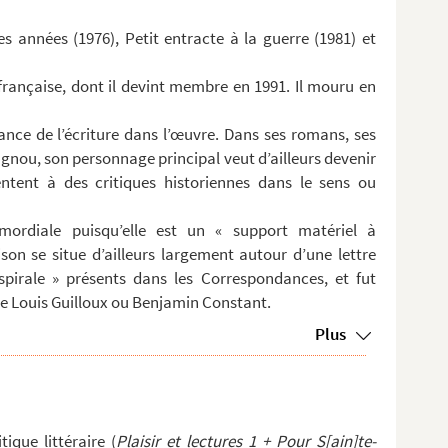
 années (1976), Petit entracte à la guerre (1981) et
 française, dont il devint membre en 1991. Il mouru en
nce de l’écriture dans l’œuvre. Dans ses romans, ses
agnou, son personnage principal veut d’ailleurs devenir
rentent à des critiques historiennes dans le sens ou
mordiale puisqu’elle est un « support matériel à
ison se situe d’ailleurs largement autour d’une lettre
n spirale » présents dans les Correspondances, et fut
e Louis Guilloux ou Benjamin Constant.
Plus
ique littéraire (
Plaisir et lectures 1 + Pour S[ain]te-