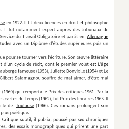
use
en 1922. Il fit deux licences en droit et philosophie
ue. Il fut notamment expert auprès des tribunaux de
e Service du Travail Obligatoire et partit en
Allemagne
s études avec un Diplôme d'études supérieures puis un
ique pour se tourner vers l’écriture. Son œuvre littéraire
d’un cycle de récit, dont le premier volet est L’âge
’auberge fameuse (1953), Juliette Bonviolle (1954) et Le
 Gilbert Salamagnou souffre de mal aimer, d’être mal
(1960) qui remporta le Prix des critiques 1961. Par la
s cartes du Temps (1962), fut Prix des libraires 1963. Il
ille de
Toulouse
(1966). Ces romans prolongent son
 plus poétique.
ritique subtil, il publia, poussé pas ses chroniques
ires, des essais monographiques qui prirent une part