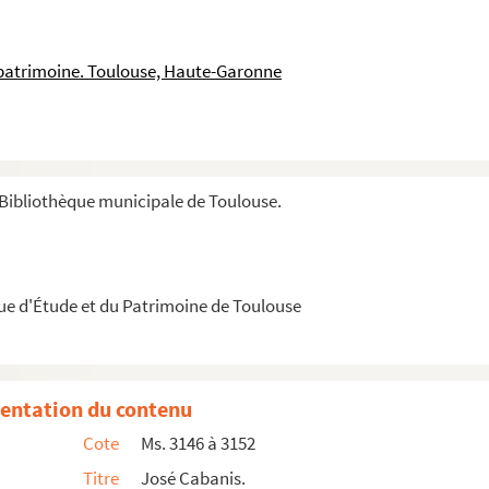
mes.
 patrimoine. Toulouse, Haute-Garonne
nce de Michel CABANAC et José CABANIS : 1978-2000.
Bibliothèque municipale de Toulouse.
es
, premier volume. Tapuscrit corrigé. État avant impres...
teur et Documents historiques divers concernant l’ouvrage
Le ...
de José Cabanis et de Michel de Bellomayre à Jean Lebrau. ...
que d'Étude et du Patrimoine de Toulouse
 littéraire (
Plaisir et lectures 1 + Pour S[ain]te-Beuv...
entation du contenu
les »
Cote
Ms. 3146 à 3152
Titre
José Cabanis.