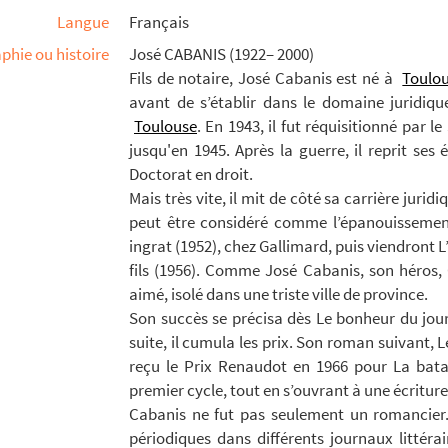
Langue
Français
phie ou histoire
José CABANIS (1922– 2000)
Fils de notaire, José Cabanis est né à
Toulo
avant de s’établir dans le domaine juridiq
Toulouse
. En 1943, il fut réquisitionné par l
jusqu'en 1945. Après la guerre, il reprit se
Doctorat en droit.
Mais très vite, il mit de côté sa carrière jurid
peut être considéré comme l’épanouissement 
ingrat (1952), chez Gallimard, puis viendront L
fils (1956). Comme José Cabanis, son héros,
aimé, isolé dans une triste ville de province.
Son succès se précisa dès Le bonheur du jour 
suite, il cumula les prix. Son roman suivant, Le
ument élevé sur les pierres de Naurouse à Pierre Paul ...
reçu le Prix Renaudot en 1966 pour La bata
premier cycle, tout en s’ouvrant à une écriture
urse et la Vie. Quarante croquis par Henriot (Pif).
Cabanis ne fut pas seulement un romancier. C
amiliale. 1831-1871
périodiques dans différents journaux littéra