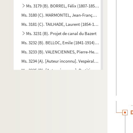
Ms. 3179 (B). BORREL, Félix (1807-1857). Manuscrits relatif
Ms. 3180 (C). MARMONTEL, Jean-François (1723-1799). Lettre s
Ms. 3181 (C). TAILHADE, Laurent (1854-1919). Cas de conscie
Ms. 3231 (B). Projet de canal du Bazert
Ms. 3232 (B). BELLOC, Emile (1841-1914). Trois projets d’Etud
Ms. 3233 (B). VALENCIENNES, Pierre-Henri de (1750-1819). Elém
Ms. 3234 (A). [Auteur inconnu]. Vespéral in-folio
Ms. 3235 (B). [Auteur inconnu]. Partitions manuscrites, copié
Ms. 3236 (B). [Auteur inconnu]. Partitions manuscrites
Ms. 3237 (B). [Auteur inconnu]. Divers fragments manuscri
Ms. 3238 (A). [Auteur inconnu]. Grand livre manuscrit de plai
Ms. 3239 (A). [FONCES, Jacques] (restauration). Grand livre
Ms. 3240 (C). FAYOLLE, Félix de. Excursion sur la montagne d
Ms. 3241 (B). DEFFES, Louis (1819-1900). La Lengo Moundino.