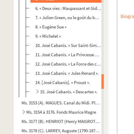
6. « Deux vies : Maupassant et Gide »
Biogra
7. « Julien Green, ou le goût du bonheur »
8. « Eugène Sue »
9. « Michelet »
10. José Cabanis. « Sur Saint-Simon ».
11. José Cabanis. « La Princesse Mathilde ».
12. José Cabanis. « La Force des choses ».
13. José Cabanis. « Jules Renard ».
14. [José Cabanis]. « Proust ».
15. José Cabanis. « Descartes ».
Ms. 3153 (A). MAGUES. Canal du Midi. Plans et dessins du mon
Ms. 3154 à 3176. Fonds Maurice Magre
Ms. 3177 (B). HENRIOT (Henry MAIGROT, dit ; 1857-1933). La Bo
Ms. 3178 (C). LARREY, Auguste (1790-1871). Correspondance f