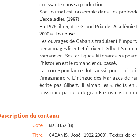
croissante dans sa production.
s à la construction d’une barque destinée à la navigati...
Son journal est rassemblé dans Les profondes
ur l’affaire Calas, adressée à Ribotte-Charon.
L’escaladieu (1987).
nce
En 1976, il reçut le Grand Prix de l’Académie
2000 à
Toulouse
.
Les ouvrages de Cabanis traduisent l’importa
es pyrénéennes. Résumés très succints par M. Emile Be...
personnages lisent et écrivent. Gilbert Salam
ens de perspective pratique, à l’usage des artistes, ...
romancier. Ses critiques littéraires s’appa
l’historien est le romancier du passé.
La correspondance fut aussi pour lui pri
es à Toulouse le 24 août 1787 pour Mademoiselle Félic...
l’imaginaire ». L’intrigue des Mariages de ra
écrite pas Gilbert. Il aimait les « récits e
ts
passionné par celle de grands écrivains comm
n-chant.
 de choeur polyphonique.
Description du contenu
’Oo.
Cote
Ms. 3152 (B)
 Paraoulas de foc M. Lucien Mengaud. Musico de Louis De...
Titre
CABANIS, José (1922-2000). Textes de crit