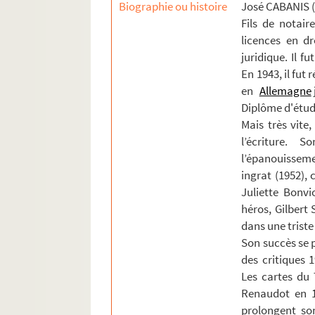
Biographie ou histoire
José CABANIS (
Ms. 3250 (C). RICARD, Dominique (1741-1803)
Fils de notai
licences en dr
Ms. 3251 (C). FRAYSSINET, Fabienne. Papiers r
juridique. Il 
Ms. 3252 (C). Haute-Garonne. Préfecture. Répon
En 1943, il fut 
Ms. 3253 (C). Election d’Agen. Texte avec formu
en
Allemagne
Diplôme d'étud
Ms. 3254 (C). FELIX DU MUY, Jean-Baptiste de 
Mais très vite,
Ms. 3255 (C). AZAÏS, Pierre (1812-1889). Lettre 
l’écriture. 
Ms. 3256 (C). MARTIN, F.-R., MOQUIN-TANDON, Al
l’épanouisseme
Ms. 3257 (C). LAFARGUE, Lydie. Lettre autograp
ingrat (1952),
Juliette Bonvi
Ms. 3258 (C). LACEPEDE, Étienne de (1756-1825)
héros, Gilbert
Ms. 3259 (B). Tribunal révolutionnaire de la
dans une triste 
Ms. 3260 (B). DE GUISCARD, DE MONTAZET. Lett
Son succès se p
des critiques 1
Ms. 3261 (B). DURANTI (famille). Papiers conc
Les cartes du T
Ms. 3262 (B). Mémorial de Toulouse. 1829-183
Renaudot en 1
Ms. 3263 (B). FERDINANDO, Carlo, baron de Bass
prolongent son