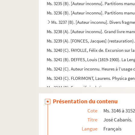
Ms. 3235 (B). [Auteur inconnu]. Partitions manu
Ms. 3236 (B). [Auteur inconnu]. Partitions manu
Ms. 3237 (B). [Auteur inconnu]. Divers fragm
Ms. 3238 (A). [Auteur inconnu]. Grand livre man
Ms. 3239 (A). [FONCES, Jacques] (restauration)
Ms. 3240 (C). FAYOLLE, Félix de. Excursion sur 
Ms. 3241 (B). DEFFES, Louis (1819-1900). La Le
Ms. 3242 (C). Auteur inconnu. Heures à l’usage
Ms. 3243 (C). FLORIMONT, Laurens. Physica gene
Ms. 3244 (B). Evangéliaire latin.
Ms. 3245 (C). SAINT-SAENS, Camille (1835-1921
Présentation du contenu
Ms. 3246 (C). DELTEIL, Joseph (1894-1978), S
Cote
Ms. 3146 à 315
Ms. 3247 (C). ASTROS, Paul Thérèse David d' (1
Titre
José Cabanis.
Ms. 3248 (C). BOVET, François de (1745-1838), 
Langue
Français
Ms. 3249 (C). LAUVERGNE, Hubert (1797-1859)