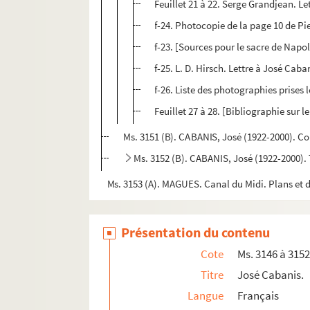
Feuillet 21 à 22. Serge Grandjean. L
f-24. Photocopie de la page 10 de Pie
f-23. [Sources pour le sacre de Napo
f-25. L. D. Hirsch. Lettre à José Caba
f-26. Liste des photographies prises le
Feuillet 27 à 28. [Bibliographie sur 
Ms. 3151 (B). CABANIS, José (1922-2000). Co
Ms. 3152 (B). CABANIS, José (1922-2000). Te
Ms. 3153 (A). MAGUES. Canal du Midi. Plans et d
Ms. 3154 à 3176. Fonds Maurice Magre
Ms. 3177 (B). HENRIOT (Henry MAIGROT, dit ; 185
Présentation du contenu
Ms. 3178 (C). LARREY, Auguste (1790-1871). Cor
Cote
Ms. 3146 à 315
Ms. 3179 (B). BORREL, Félix (1807-1857). Manus
Titre
José Cabanis.
Ms. 3180 (C). MARMONTEL, Jean-François (1723-1
Langue
Français