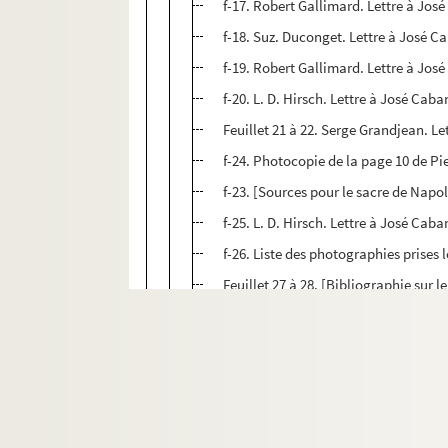
f-17. Robert Gallimard. Lettre à José
f-18. Suz. Duconget. Lettre à José Ca
f-19. Robert Gallimard. Lettre à José
f-20. L. D. Hirsch. Lettre à José Caba
Feuillet 21 à 22. Serge Grandjean. L
f-24. Photocopie de la page 10 de Pie
f-23. [Sources pour le sacre de Napo
f-25. L. D. Hirsch. Lettre à José Caba
f-26. Liste des photographies prises le
Feuillet 27 à 28. [Bibliographie sur 
Ms. 3151 (B). CABANIS, José (1922-2000). Co
Ms. 3152 (B). CABANIS, José (1922-2000). Te
Ms. 3153 (A). MAGUES. Canal du Midi. Plans et d
Ms. 3154 à 3176. Fonds Maurice Magre