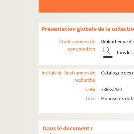
Ms. 3139 (C). RABAUDY, Bernard. Tractatus Theo
Ms. 3140 (C). [auteur inconnu]. Tractatus Theo
Ms. 3141 (C). [auteur inconnu]. Tractatus Theo
Présentation globale de la collecti
Ms. 3142 (C). BERNARD, Claude
Etablissement de
Bibliothèque d'
Ms. 3143 (C). [auteur inconnu]. Brouilhard des ve
conservation
Ms. 3144 (C). Régiment de Foix. Régiment de Fo
Tous les
Ms. 3145 (C). [Auteur inconnu]. Armes, Chiffre
Ms. 3146 à 3152. José Cabanis.
Intitulé de l'instrument de
Catalogue des m
recherche
Ms. 3146 (B). CABANIS, José (1922-2000)
Cote
2888-3420
Ms. 3147 (B). CABANIS, José (1922-2000).
Titre
Manuscrits de l
Ms. 3148 (B). CABANIS, José (1922-2000)
Ms. 3149 (B). CABANIS, José (1922-2000).
Pla
Ms. 3150 (B). CABANIS, José (1922-2000). C
Dans le document :
1. Photographies d’ouvrages