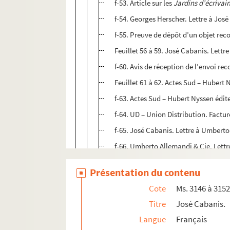
f-53. Article sur les
Jardins d’écrivai
f-54. Georges Herscher. Lettre à José 
f-55. Preuve de dépôt d’un objet re
Feuillet 56 à 59. José Cabanis. Lettr
f-60. Avis de réception de l’envoi r
Feuillet 61 à 62. Actes Sud – Hubert 
f-63. Actes Sud – Hubert Nyssen édite
f-64. UD – Union Distribution. Factur
f-65. José Cabanis. Lettre à Umberto 
f-66. Umberto Allemandi & Cie. Lettre 
f-67. Pierre Rosenberg. Lettre à José 
Présentation du contenu
2. Préface aux Jardins d’écrivains.
Cote
Ms. 3146 à 315
Ms. 3149 (B). CABANIS, José (1922-2000).
Pla
Titre
José Cabanis.
Ms. 3150 (B). CABANIS, José (1922-2000).
Langue
Français