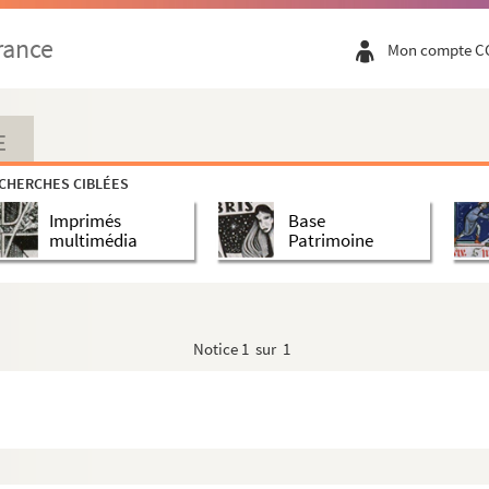
88].
rance
Mon compte C
 le 10 may [1788].
u pred. de St Caprais. Du 9 may 1788.
788.
E
CHERCHES CIBLÉES
 5 mai 1788.
Imprimés
Base
.
multimédia
Patrimoine
t par les notables des halles. Sur l’air des a...
Notice
1 sur 1
ui avaient adressé une chanson peu respectueuse s...
sse languedocienne].