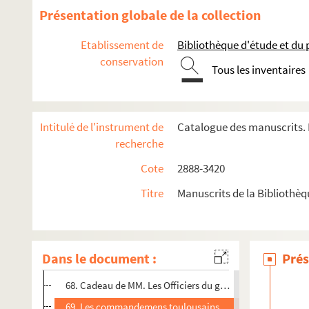
55. Nouveau courrier lyrique N°2. Parallele de M. Gounon ca
Présentation globale de la collection
56. Nouveau courrier lyrique. Parallele de Mr Manenc capito
Etablissement de
Bibliothèque d'étude et du
57. Nouveau courrier lyrique. Parallele de Mr Manenc capit
conservation
Tous les inventaires
58. Suplement aux affiches de Toulouse et du Haut Langue
59. Nouvelles affiches de Toulouse N°3. Du mardi 8 juillet
60. Nouvelles affiches de Toulouse. N°2. Du mardi 1 er juil
Intitulé de l'instrument de
Catalogue des manuscrits. 
61. Affiches de Toulouse et du Haut Languedoc. Suplement
recherche
62. Nouvelles affiches de Toulouse. N° 1 er du mardi 24 ju
Cote
2888-3420
63. Courrier récréatif. N°4. Du mercredy 15 juillet 1788.
Titre
Manuscrits de la Bibliothè
64. Courrier récréatif. N°3 […] du mardi 9 juillet 1788.
65. Première lettre de l’archevêque de Rheims au comte de
66. Seconde lettre de Mgr l’archevêque de Rheims, à Mgr le
Dans le document :
Prés
67. Ode, sur la liberté politique.
68. Cadeau de MM. Les Officiers du grand baillage à Mr de
69. Les commandemens toulousains.