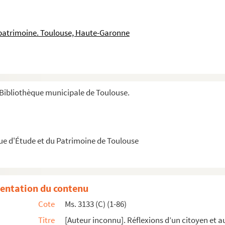
pitoul et de St Eloy. Sur l’air : du menuet c...
ul et de l’amiral Benc. Sur l’air : nous nous...
 patrimoine. Toulouse, Haute-Garonne
oul et de l’amiral Benc. Sur l’air… nous nous ...
doc N°2. Du mercredi 2 juillet 1788.
 1788.
let 1788.
Bibliothèque municipale de Toulouse.
 aux affiches du mercredi 23 juin 1788.
in 1788.
que d'Étude et du Patrimoine de Toulouse
 Périgord, son frère.
 comte de Périgord son frère. Paris le 13 août...
entation du contenu
Cote
Ms. 3133 (C) (1-86)
 Cipières.
Titre
[Auteur inconnu]. Réflexions d’un citoyen et a