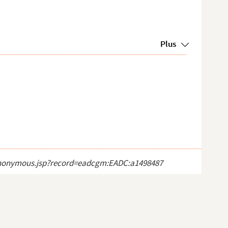
Plus
ct_anonymous.jsp?record=eadcgm:EADC:a1498487