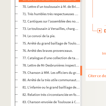
70. Lettre d’un toulousain à M. de Brien[n]e son ami, par
71. Très humbles très respectueuses et très religieuses re
72. Cantiques sur l’assemblée des notables. Air de St roch
73. Le toulousain à Versailles, chargé de représanter au ro
74. Le convoi de la pie.
75. Arrêté du grand baillage de Toulouse du 27 juin 1788.
76. Arrêté des braves provenceaux.
Im
77. Catalogue d’une collection de tableaux de différens ma
78. Lettre de Mr Desbrunières inspecteur de police, au Sr 
79. Chanson à MM. Les officiers du grand baillage de Toulou
Citer ce d
80. Arrêté de la très utile communauté de Mes savetiers de
81. L’infamie ou le grand bailliage de Toulouse.
82. Relation très circonstanciée en forme de procès verbal 
83. Chanson envoiée de Toulouse à Carcassonne à Mr Decipi