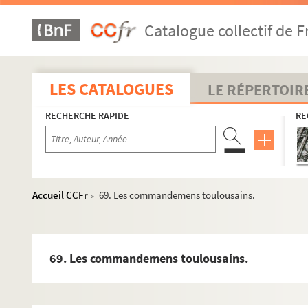
41. Arrêté du présidial de Pamiers. Procès verbal. [Juin 17
Catalogue collectif de F
42. Couronne présentée à Mr le 1er président de Bordeaux
43. Arrêté des Braves toulousains dans l’assemblé tenue a
44. Arrêté du parlement de Bretagne du vendredi 9 may 1
LES CATALOGUES
LE RÉPERTOIR
45. [Arrêté du parlement] de Bordeaux le 1 er février 1788.
RECHERCHE RAPIDE
RE
46. Protestations & arrêtés du parlement de Bretaigne du
47. [Chanson satyrique pour le terme des Etats Généraux]
48. [Chanson satyrique]. Considérations sur le gouvernemen
49. Invocation de Mr …. à louis dauphin père de louis 16.
Accueil CCFr
69. Les commandemens toulousains.
>
50. Romance nouvelle sur l’air de la prise de tabac.
51. Réponse du bon homme Cépières aux toulousains qui l
52. Litanies du grand baillage de Toulouse.
69. Les commandemens toulousains.
53. Chanson sur l’air de la prise de tabac.
54. Variétés. [Lettre d’un gentilhomme breton à la noble