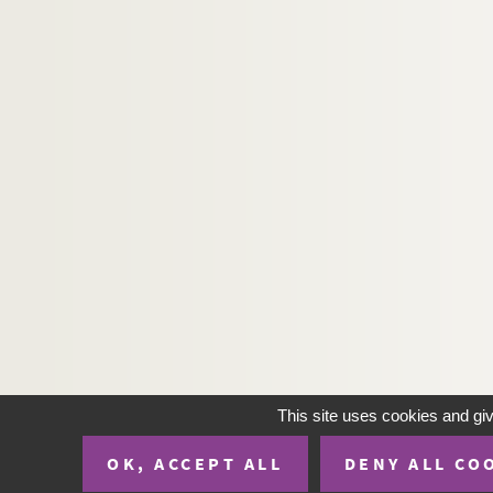
Ms. 3268 (B). Second Empire. Médaille de Sainte
Ms. 3269 (B). DETRAUX, Désiré
Ms. 3270 (B). OURLIAC, Paul (1911-1998). Disco
Ms. 3271 (B). RESTAURATION. Ensemble de do
Ms. 3272 (B). RHANTY. « A Mademoiselle Maurin
Ms. 3273 (B). CAPRARA, Giovanni Battista (17
Ms. 3274 (B). Régiment Royal Roussillon. « Comp
Ms. 3275 (B). FAURE, Gabriel (1845-1924). Lettr
Ms. 3276 (B). RAMEL, Jean-Pierre (1768-1815)
Ms. 3277 (B). BRAUD, Louis. Correspondance
Ms. 3278 (C). Auteur inconnu. Manuscrit en franç
Ms. 3279 (B). RIQUET, Pierre-Paul (1609-1680) ; 
This site uses cookies and gi
Ms. 3280 (B). Campagne. Cours de botanique de 
Ms. 3281 (1-2). Agendas des Grands Magasins
OK, ACCEPT ALL
DENY ALL CO
Ms. 3282 (1-2) (B). BRENDEL, Charles. Recueil de