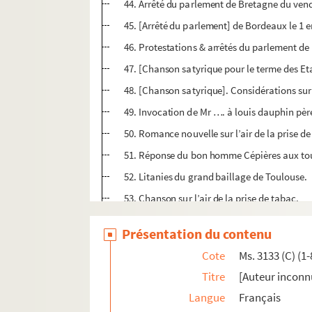
44. Arrêté du parlement de Bretagne du ven
45. [Arrêté du parlement] de Bordeaux le 1 er
46. Protestations & arrêtés du parlement de
47. [Chanson satyrique pour le terme des Et
48. [Chanson satyrique]. Considérations sur 
49. Invocation de Mr …. à louis dauphin père
50. Romance nouvelle sur l’air de la prise de
51. Réponse du bon homme Cépières aux toul
52. Litanies du grand baillage de Toulouse.
53. Chanson sur l’air de la prise de tabac.
54. Variétés. [Lettre d’un gentilhomme bret
Présentation du contenu
55. Nouveau courrier lyrique N°2. Parallele d
Cote
Ms. 3133 (C) (1-
56. Nouveau courrier lyrique. Parallele de Mr
Titre
[Auteur inconnu
57. Nouveau courrier lyrique. Parallele de M
Langue
Français
58. Suplement aux affiches de Toulouse et d