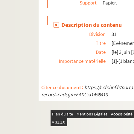
Support
Papier.
59. Nouvelles affiches de Toulouse N°3. Du ma
60. Nouvelles affiches de Toulouse. N°2. Du m
Description du contenu
61. Affiches de Toulouse et du Haut Langued
Division
31
62. Nouvelles affiches de Toulouse. N° 1 er d
Titre
[Evénemen
63. Courrier récréatif. N°4. Du mercredy 15 ju
Date
[le] 3 juin 
64. Courrier récréatif. N°3 […] du mardi 9 jui
Importance matérielle
[1]-[1 blanc
65. Première lettre de l’archevêque de Rhei
66. Seconde lettre de Mgr l’archevêque de Rh
67. Ode, sur la liberté politique.
Citer ce document :
https://ccfr.bnf.fr/por
68. Cadeau de MM. Les Officiers du grand ba
record=eadcgm:EADC:a1498410
69. Les commandemens toulousains.
70. Lettre d’un toulousain à M. de Brien[n]e
Plan du site
Mentions Légales
Accessibilit
71. Très humbles très respectueuses et très r
v 31.1.0
72. Cantiques sur l’assemblée des notables. 