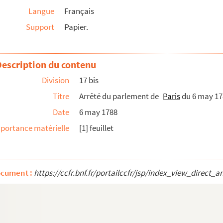
Langue
Français
eux de l’ancien ordre de clergé de l’abbaye ...
Support
Papier.
vant de se remettre au porteur d’ordre. [suivi...
may 1788.
istres du dit Parlement. [2 mai 1788].
Description du contenu
de Toulouse du samedi 3 may 1788.
Division
17 bis
Titre
Arrêté du parlement de
Paris
du 6 may 178
ont l’honneur d’adresser à MM. les maire lieute...
Date
6 may 1788
portance matérielle
[1] feuillet
enoble]
ocument :
https://ccfr.bnf.fr/portailccfr/jsp/index_view_dire