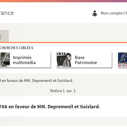
tecture.
rance
Mon compte C
 Jesu Carmina
e & justitia Traditus R.P. Rabaudy, familiae Dominica...
sieur De Pelletier escuyer et ancien Capitoul, fait...
E
CHERCHES CIBLÉES
surnaturelles…
Imprimés
Base
sur le Midi.
multimédia
Patrimoine
8 en faveur de MM. Depremenil et Goislard.
nien : Le roman de Flamenca, par René Nelli.
Notice
1 sur 1
n et autres pièces manuscrites.
parlement le 19 9bre 1787 pour servir de supl...
1788 en faveur de MM. Depremenil et Goislard.
loix données le 27 may 1788.