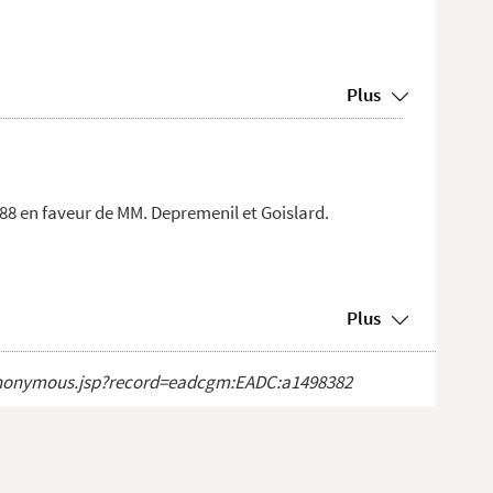
Plus
8 en faveur de MM. Depremenil et Goislard.
Plus
ct_anonymous.jsp?record=eadcgm:EADC:a1498382