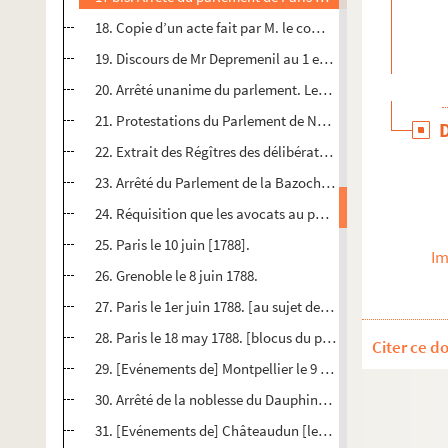
18. Copie d’un acte fait par M. le comte d’Artois aux religi
19. Discours de Mr Depremenil au 1 er président le 6 may a
20. Arrêté unanime du parlement. Les pairs y séant du 3 
21. Protestations du Parlement de Navarre. Extrait des reg
22. Extrait des Régîtres des délibérations du Parlement 
23. Arrêté du Parlement de la Bazoche du 3 7bre 1787.
24. Réquisition que les avocats au parlement de Bordeaux 
25. Paris le 10 juin [1788].
Im
26. Grenoble le 8 juin 1788.
27. Paris le 1er juin 1788. [au sujet des événements de Gr
28. Paris le 18 may 1788. [blocus du palais de justice].
Citer ce d
29. [Evénements de] Montpellier le 9 may 1788.
30. Arrêté de la noblesse du Dauphiné du 11 may [17]88.
31. [Evénements de] Châteaudun [le] 3 juin [1788].