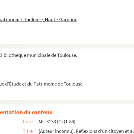
 patrimoine. Toulouse, Haute-Garonne
e].
u 16 jui 1788, après ¾ d’heure d’entretien av...
Bibliothèque municipale de Toulouse.
s ministres de France adressées à Monsieur frè...
que d'Étude et du Patrimoine de Toulouse
 les notables citoiens de la ville de Grenoble
ù il s’est livre dans les mains de Mr D’Agoult...
parlement le 19 9bre 1787 ; pour servir de s...
entation du contenu
entales de leur monarchie. Extrait de la vie de...
Cote
Ms. 3133 (C) (1-86)
Titre
[Auteur inconnu]. Réflexions d’un citoyen et a
eur de MM. Depremenil et Goislard.