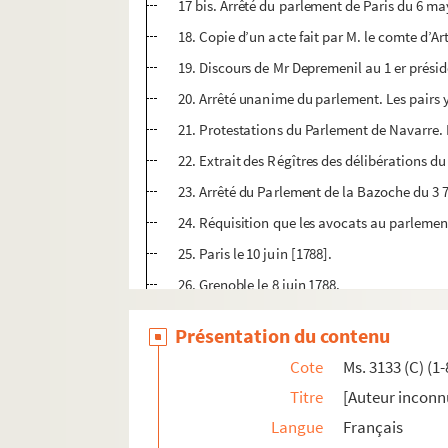
17 bis. Arrêté du parlement de Paris du 6 m
18. Copie d’un acte fait par M. le comte d’Art
19. Discours de Mr Depremenil au 1 er préside
20. Arrêté unanime du parlement. Les pairs 
21. Protestations du Parlement de Navarre. E
22. Extrait des Régîtres des délibérations 
23. Arrêté du Parlement de la Bazoche du 3 
24. Réquisition que les avocats au parlemen
25. Paris le 10 juin [1788].
26. Grenoble le 8 juin 1788.
27. Paris le 1er juin 1788. [au sujet des évé
Présentation du contenu
28. Paris le 18 may 1788. [blocus du palais de
Cote
Ms. 3133 (C) (1-
29. [Evénements de] Montpellier le 9 may 17
Titre
[Auteur inconnu
30. Arrêté de la noblesse du Dauphiné du 11
Langue
Français
31. [Evénements de] Châteaudun [le] 3 juin 