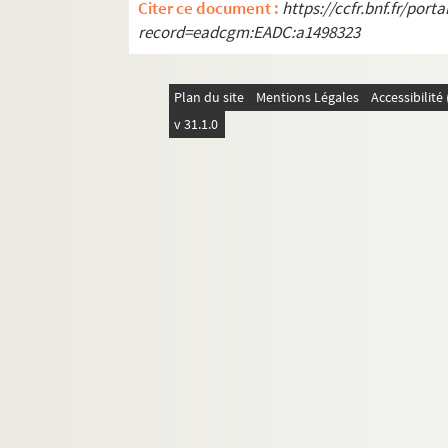
Citer ce document :
https://ccfr.bnf.fr/por
Ms. 3272 (B). RHANTY. « A Mademoiselle Maurin
record=eadcgm:EADC:a1498323
Ms. 3273 (B). CAPRARA, Giovanni Battista (17
Ms. 3274 (B). Régiment Royal Roussillon. « Comp
Plan du site
Mentions Légales
Accessibilit
Ms. 3275 (B). FAURE, Gabriel (1845-1924). Lettr
v 31.1.0
Ms. 3276 (B). RAMEL, Jean-Pierre (1768-1815)
Ms. 3277 (B). BRAUD, Louis. Correspondance
Ms. 3278 (C). Auteur inconnu. Manuscrit en franç
Ms. 3279 (B). RIQUET, Pierre-Paul (1609-1680) ; 
Ms. 3280 (B). Campagne. Cours de botanique de 
Ms. 3281 (1-2). Agendas des Grands Magasins
Ms. 3282 (1-2) (B). BRENDEL, Charles. Recueil de
Ms. 3283 (A). Auteur inconnu. Recueil de blason
Ms. 3284 (A). AUDOYER. Traité d'arithmétique, 
Ms. 3285 (B). BARTHELEMY, Joseph (1874-1945). 