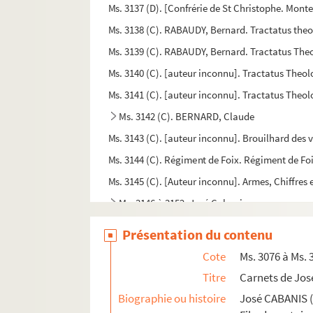
Ms. 3137 (D). [Confrérie de St Christophe. Monte
Ms. 3138 (C). RABAUDY, Bernard. Tractatus theo
Ms. 3139 (C). RABAUDY, Bernard. Tractatus Theo
Ms. 3140 (C). [auteur inconnu]. Tractatus Theo
Ms. 3141 (C). [auteur inconnu]. Tractatus Theo
Ms. 3142 (C). BERNARD, Claude
Ms. 3143 (C). [auteur inconnu]. Brouilhard des ve
Ms. 3144 (C). Régiment de Foix. Régiment de Fo
Ms. 3145 (C). [Auteur inconnu]. Armes, Chiffre
Ms. 3146 à 3152. José Cabanis.
Ms. 3153 (A). MAGUES. Canal du Midi. Plans et d
Présentation du contenu
Ms. 3154 à 3176. Fonds Maurice Magre
Cote
Ms. 3076 à Ms. 
Ms. 3177 (B). HENRIOT (Henry MAIGROT, dit ; 185
Titre
Carnets de Jos
Ms. 3178 (C). LARREY, Auguste (1790-1871). Cor
Biographie ou histoire
José CABANIS (
Ms. 3179 (B). BORREL, Félix (1807-1857). Manus