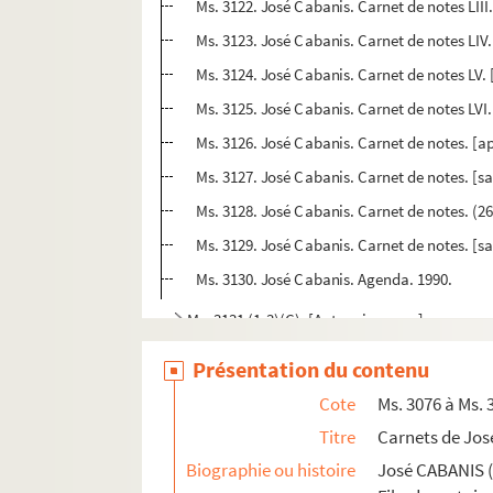
Ms. 3122. José Cabanis. Carnet de notes LIII.
Ms. 3123. José Cabanis. Carnet de notes LIV
Ms. 3124. José Cabanis. Carnet de notes LV.
Ms. 3125. José Cabanis. Carnet de notes LVI.
Ms. 3126. José Cabanis. Carnet de notes. [a
Ms. 3127. José Cabanis. Carnet de notes. [sa
Ms. 3128. José Cabanis. Carnet de notes. (26
Ms. 3129. José Cabanis. Carnet de notes. [sans
Ms. 3130. José Cabanis. Agenda. 1990.
Ms. 3131 (1-3)(C). [Auteur inconnu].
Ms. 3132 (B). NELLI, René (1906-1982). Un art d
Présentation du contenu
Ms. 3133 (C) (1-86). [Auteur inconnu]. Réflex
Cote
Ms. 3076 à Ms. 
Ms. 3134 (C). RANCHIN, Jacques de. Œdipe, trag
Titre
Carnets de Jos
Ms. 3135 (C). PRAVIEL, Armand (1845-1944). Ham
Biographie ou histoire
José CABANIS (
Ms. 3136 (1) (C). CASENEUVE, Pierre de (1591-16