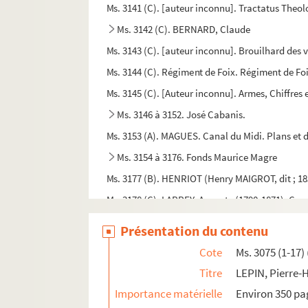
Ms. 3141 (C). [auteur inconnu]. Tractatus Theo
Ms. 3142 (C). BERNARD, Claude
Ms. 3143 (C). [auteur inconnu]. Brouilhard des ve
Ms. 3144 (C). Régiment de Foix. Régiment de Fo
Ms. 3145 (C). [Auteur inconnu]. Armes, Chiffre
Ms. 3146 à 3152. José Cabanis.
Ms. 3153 (A). MAGUES. Canal du Midi. Plans et d
Ms. 3154 à 3176. Fonds Maurice Magre
Ms. 3177 (B). HENRIOT (Henry MAIGROT, dit ; 185
Ms. 3178 (C). LARREY, Auguste (1790-1871). Cor
Ms. 3179 (B). BORREL, Félix (1807-1857). Manus
Présentation du contenu
Ms. 3180 (C). MARMONTEL, Jean-François (1723-1
Cote
Ms. 3075 (1-17) 
Ms. 3181 (C). TAILHADE, Laurent (1854-1919). C
Titre
LEPIN, Pierre-H
Ms. 3231 (B). Projet de canal du Bazert
Importance matérielle
Environ 350 pa
Ms. 3232 (B). BELLOC, Emile (1841-1914). Trois 