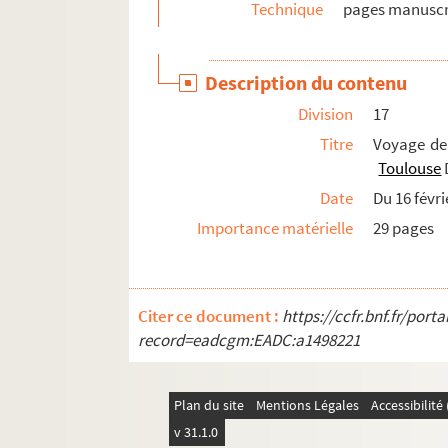
Technique
pages manuscr
Ms. 3233 (B). VALENCIENNES, Pierre-Henri de (17
Ms. 3234 (A). [Auteur inconnu]. Vespéral in-folio
Description du contenu
Ms. 3235 (B). [Auteur inconnu]. Partitions manu
Division
17
Ms. 3236 (B). [Auteur inconnu]. Partitions manu
Titre
Voyage d
Ms. 3237 (B). [Auteur inconnu]. Divers fragm
Toulouse
Ms. 3238 (A). [Auteur inconnu]. Grand livre man
Date
Du 16 févr
Ms. 3239 (A). [FONCES, Jacques] (restauration)
Importance matérielle
29 pages
Ms. 3240 (C). FAYOLLE, Félix de. Excursion sur 
Ms. 3241 (B). DEFFES, Louis (1819-1900). La Le
Ms. 3242 (C). Auteur inconnu. Heures à l’usage
Citer ce document :
https://ccfr.bnf.fr/por
record=eadcgm:EADC:a1498221
Ms. 3243 (C). FLORIMONT, Laurens. Physica gene
Ms. 3244 (B). Evangéliaire latin.
Ms. 3245 (C). SAINT-SAENS, Camille (1835-1921
Plan du site
Mentions Légales
Accessibilit
Ms. 3246 (C). DELTEIL, Joseph (1894-1978), S
v 31.1.0