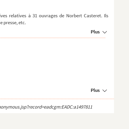
es relatives à 31 ouvrages de Norbert Casteret. Ils
 presse, etc.
Plus
Plus
ct_anonymous.jsp?record=eadcgm:EADC:a1497811