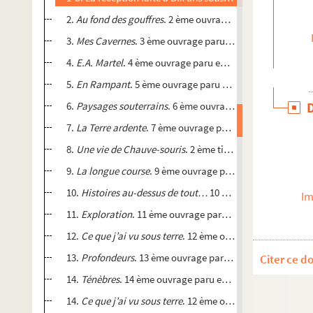
2.
Au fond des gouffres
. 2 ème ouvrage paru en juillet 193
3.
Mes Cavernes
. 3 ème ouvrage paru en août 1940.
4.
E.A. Martel
. 4 ème ouvrage paru en octobre 1943.
5.
En Rampant
. 5 ème ouvrage paru en novembre 1943.
6.
Paysages souterrains
. 6 ème ouvrage paru à Noël 1943.
7.
La Terre ardente
. 7 ème ouvrage paru le 1 er janvier 194
8.
Une vie de Chauve-souris
. 2 ème titre de la réédition de
9.
La longue course
. 9 ème ouvrage paru le 15 octobre 194
10.
Histoires au-dessus de tout…
10 ème ouvrage paru en j
Im
11.
Exploration
. 11 ème ouvrage paru en février 1949.
12.
Ce que j’ai vu sous terre
. 12 ème ouvrage paru en nov
13.
Profondeurs
. 13 ème ouvrage paru le 31 octobre 1951.
Citer ce d
14.
Ténèbres
. 14 ème ouvrage paru en septembre 1952.
14.
Ce que j’ai vu sous terre
. 12 ème ouvrage paru en nov