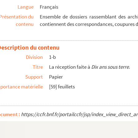
Langue
Français
6.
Présentation du
Ensemble de dossiers rassemblant des archiv
contenu
contiennent des correspondances, coupures de
Description du contenu
5.
Division
1-b
 1961 :
Mémoires d’une Chauve-souris
. 8 ème...
Titre
La réception faite à
Dix ans sous terre
.
6.
Support
Papier
anvier 1947 chez Didier. Réédité en mars 1980 ...
portance matérielle
[59] feuillets
embre 1949.
ocument :
https://ccfr.bnf.fr/portailccfr/jsp/index_view_dire
embre 1949.