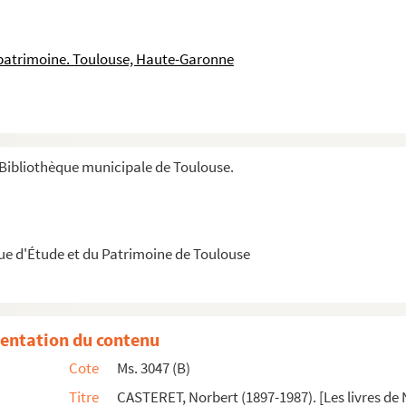
une chauve-souris
rre… « Ma Vie Souterraine ». Mémoires d’un spéléologue [...
 patrimoine. Toulouse, Haute-Garonne
 Petit Poucet
ie de A à Z
it sur la Spéléologie]
uvrages].
Bibliothèque municipale de Toulouse.
tre vocation
 Touvre (Charentes)].
rente). Correspondance
que d'Étude et du Patrimoine de Toulouse
rticles, projets d’articles.]
turels. Articles publiés, projets d’articles, émissions...
 Articles, émissions radiophoniques, conférences].
entation du contenu
orbert Casteret. Petite histoire de chacun]
Cote
Ms. 3047 (B)
.
Titre
CASTERET, Norbert (1897-1987). [Les livres de 