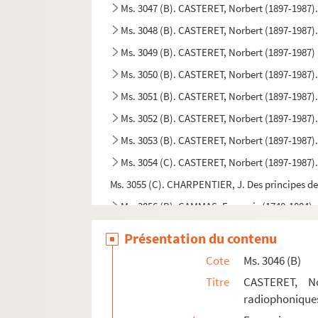
Ms. 3047 (B). CASTERET, Norbert (1897-1987). 
Ms. 3048 (B). CASTERET, Norbert (1897-1987). 
Ms. 3049 (B). CASTERET, Norbert (1897-1987) 
Ms. 3050 (B). CASTERET, Norbert (1897-1987). 
Ms. 3051 (B). CASTERET, Norbert (1897-1987)
Ms. 3052 (B). CASTERET, Norbert (1897-1987). 
Ms. 3053 (B). CASTERET, Norbert (1897-1987).
Ms. 3054 (C). CASTERET, Norbert (1897-1987).
Ms. 3055 (C). CHARPENTIER, J. Des principes de 
Ms. 3056 (B). CAMMAS, François (1740-1804). 
Ms. 3057 (C). VANIERE, Jacques. Jacobii Vanier
Présentation du contenu
Ms. 3058 (C). RABAUDY, Bernard. Tractatus theol
Cote
Ms. 3046 (B)
Ms. 3059 (C). Auteur inconnu. Inventaire des effe
Titre
CASTERET, Nor
Ms. 3060 à 3074. Maurice Magre. Ms. 3060 à 3
radiophoniques
Ms. 3074 (B). MAGRE, Maurice (1877-1941). I