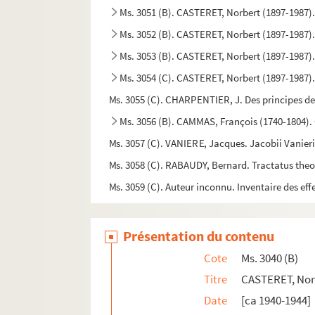
Ms. 3051 (B). CASTERET, Norbert (1897-1987)
Ms. 3052 (B). CASTERET, Norbert (1897-1987). 
Ms. 3053 (B). CASTERET, Norbert (1897-1987).
Ms. 3054 (C). CASTERET, Norbert (1897-1987).
Ms. 3055 (C). CHARPENTIER, J. Des principes de 
Ms. 3056 (B). CAMMAS, François (1740-1804). 
Ms. 3057 (C). VANIERE, Jacques. Jacobii Vanier
Ms. 3058 (C). RABAUDY, Bernard. Tractatus theol
Ms. 3059 (C). Auteur inconnu. Inventaire des effe
Ms. 3060 à 3074. Maurice Magre. Ms. 3060 à 3
Ms. 3074 (B). MAGRE, Maurice (1877-1941). I
Présentation du contenu
Ms. 3075 (1-17) (A). LEPIN, Pierre-Henri (Baro
Cote
Ms. 3040 (B)
Ms. 3076 à Ms. 3130. Carnets de José Cabanis
Titre
CASTERET, Norb
Ms. 3131 (1-3)(C). [Auteur inconnu].
Date
[ca 1940-1944]