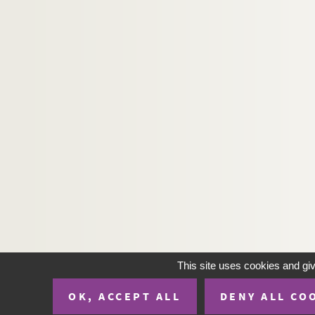
Ms. 3241 (B). DEFFES, Louis (1819-1900). La Le
Ms. 3242 (C). Auteur inconnu. Heures à l’usage
Ms. 3243 (C). FLORIMONT, Laurens. Physica gene
Ms. 3244 (B). Evangéliaire latin.
Ms. 3245 (C). SAINT-SAENS, Camille (1835-1921
Ms. 3246 (C). DELTEIL, Joseph (1894-1978), S
Ms. 3247 (C). ASTROS, Paul Thérèse David d' (1
Ms. 3248 (C). BOVET, François de (1745-1838), 
Ms. 3249 (C). LAUVERGNE, Hubert (1797-1859)
Ms. 3250 (C). RICARD, Dominique (1741-1803)
Ms. 3251 (C). FRAYSSINET, Fabienne. Papiers r
Ms. 3252 (C). Haute-Garonne. Préfecture. Répon
This site uses cookies and gi
Ms. 3253 (C). Election d’Agen. Texte avec formu
Ms. 3254 (C). FELIX DU MUY, Jean-Baptiste de 
OK, ACCEPT ALL
DENY ALL CO
Ms. 3255 (C). AZAÏS, Pierre (1812-1889). Lettre 