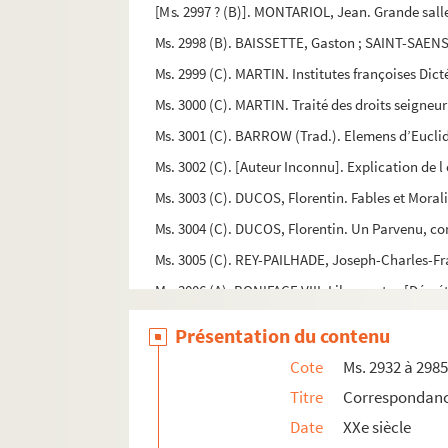
[Ms. 2997 ? (B)]. MONTARIOL, Jean. Grande salle
Ms. 2998 (B). BAISSETTE, Gaston ; SAINT-SAENS
Ms. 2999 (C). MARTIN. Institutes françoises Dict
Ms. 3000 (C). MARTIN. Traité des droits seigneur
Ms. 3001 (C). BARROW (Trad.). Elemens d’Euclid
Ms. 3002 (C). [Auteur Inconnu]. Explication de l
Ms. 3003 (C). DUCOS, Florentin. Fables et Moral
Ms. 3004 (C). DUCOS, Florentin. Un Parvenu, com
Ms. 3005 (C). REY-PAILHADE, Joseph-Charles-Fran
Ms. 3006 (A). BONIFACE VIII. Liber sextus [Décré
Ms. 3007 (A). ROGUET, François (Lieutenant-Gén
Présentation du contenu
Ms. 3008 (1-3) (C). [auteur inconnu]. Recuei
Cote
Ms. 2932 à 298
Ms. 3009 (C). STEVENSON, Robert Louis (1850-1894
Titre
Correspondance
Ms. 3010 (C). [TAILHANT, curé de Soulatgé]. Juge
Date
XXe siècle
Ms. 3011 (C). [Auteur Inconnu]. Los Statuz de l