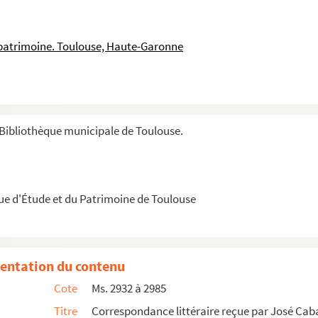
banis, 1952-1995.
 patrimoine. Toulouse, Haute-Garonne
Bibliothèque municipale de Toulouse.
que d'Étude et du Patrimoine de Toulouse
entation du contenu
Cote
Ms. 2932 à 2985
euillets 1 à 9.
Titre
Correspondance littéraire reçue par José Caba
res, feuillets 10 à 65.