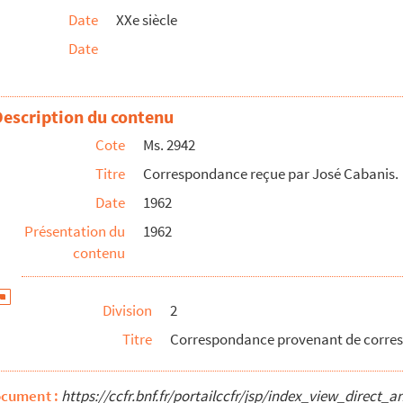
Date
XXe siècle
feuillets 66 à 144.
Date
Description du contenu
Cote
Ms. 2942
Titre
Correspondance reçue par José Cabanis.
Date
1962
Présentation du
1962
contenu
Division
2
Titre
Correspondance provenant de correspon
ocument :
https://ccfr.bnf.fr/portailccfr/jsp/index_view_dire