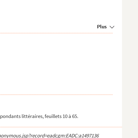
Plus
dants littéraires, feuillets 10 à 65.
ct_anonymous.jsp?record=eadcgm:EADC:a1497136