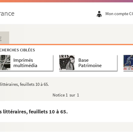
rance
Mon compte C
laude Mauriac.
ccasion du tricentenaire de la mort de Bussy-Rabutin...
E
ussy-Rabutin]
CHERCHES CIBLÉES
Imprimés
Base
multimédia
Patrimoine
osenberg à l’Académie française.
téraires, feuillets 10 à 65.
 des journaux].
Notice
1 sur 1
 Cabanis].
éditeurs relative aux œuvres de José Cabanis. 1951-19...
ittéraires, feuillets 10 à 65.
ernant José Cabanis aux éditions Gallimard].
 Cabanis.