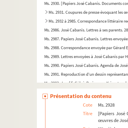
Ms. 2930. [Papiers José Cabanis. Documents co
Ms. 2931. Coupures de presse évoquant les œ
Ms. 2932 à 2985. Correspondance littéraire r
Ms. 2986. José Cabanis. Lettres à ses parents. 2
Ms. 2987. Papiers José Cabanis. Lettres envoyé
Ms. 2988. Correspondance envoyée par Gérard Es
Ms. 2989. Lettres envoyées à José Cabanis par H
Ms. 2990. Papiers José Cabanis. Agenda de José
Ms. 2991. Reproduction d’un dessin représentan
Ms. 2992. Josef F. Göhri. Breisgauer Kriegstageb
Ms. 2993 (A). Enluminure provenant d'un antipho
Présentation du contenu
Ms. 2994 (A). Enluminure provenant d'un antipho
Cote
Ms. 2928
Ms. 2995 (C). Bernardus de Rosergio, Miranda de
Titre
[Papiers José 
Ms. 2996 (B). « Nouveau catalogue chronologiqu
œuvres de José
[Ms. 2997 ? (B)]. MONTARIOL, Jean. Grande salle