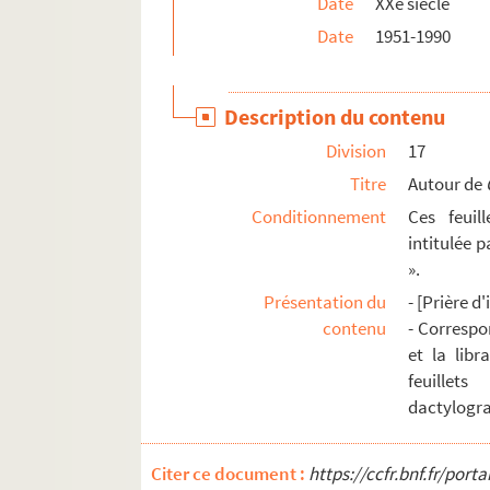
Date
XXe siècle
Ms. 2998 (B). BAISSETTE, Gaston ; SAINT-SAENS
Date
1951-1990
Ms. 2999 (C). MARTIN. Institutes françoises Dict
Ms. 3000 (C). MARTIN. Traité des droits seigneur
Description du contenu
Ms. 3001 (C). BARROW (Trad.). Elemens d’Euclid
Division
17
Ms. 3002 (C). [Auteur Inconnu]. Explication de l
Titre
Autour de
Ms. 3003 (C). DUCOS, Florentin. Fables et Moral
Conditionnement
Ces feuil
Ms. 3004 (C). DUCOS, Florentin. Un Parvenu, com
intitulée 
».
Ms. 3005 (C). REY-PAILHADE, Joseph-Charles-Fran
Présentation du
- [Prière d
Ms. 3006 (A). BONIFACE VIII. Liber sextus [Décré
contenu
- Correspo
Ms. 3007 (A). ROGUET, François (Lieutenant-Gén
et la libr
Ms. 3008 (1-3) (C). [auteur inconnu]. Recuei
feuillet
Ms. 3009 (C). STEVENSON, Robert Louis (1850-1894
dactylogra
Ms. 3010 (C). [TAILHANT, curé de Soulatgé]. Juge
Citer ce document :
Ms. 3011 (C). [Auteur Inconnu]. Los Statuz de l
https://ccfr.bnf.fr/por