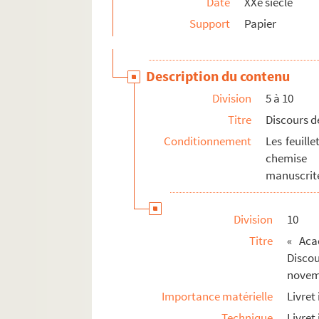
Date
XXe siècle
Ms. 3005 (C). REY-PAILHADE, Joseph-Charles-Fran
Support
Papier
Ms. 3006 (A). BONIFACE VIII. Liber sextus [Décré
Ms. 3007 (A). ROGUET, François (Lieutenant-Gén
Description du contenu
Ms. 3008 (1-3) (C). [auteur inconnu]. Recuei
Division
5 à 10
Ms. 3009 (C). STEVENSON, Robert Louis (1850-1894
Titre
Discours d
Ms. 3010 (C). [TAILHANT, curé de Soulatgé]. Juge
Conditionnement
Les feuill
Ms. 3011 (C). [Auteur Inconnu]. Los Statuz de l
chemise 
manuscrite
Ms. 3012 (A). TISSANDIER, Gaston et Albert. Jeu
Ms. 3013 (B). CASTERET, Norbert (1897-1987)
Division
10
Ms. 3014 (B). CASTERET, Norbert (1897-1987). C
Titre
« Aca
Ms. 3015 (B). VOIVENEL, Paul. De la Révolte à l’i
Disco
Ms. 3016 (B). VOIVENEL, Paul. Sur Stendhal. La 
novem
Ms. 3017 (A). [Canal du Midi – Taxes]. Carnet de
Importance matérielle
Livret
Ms. 3018 (A). [Canal du Midi – Transport]. Livre 
Technique
Livret