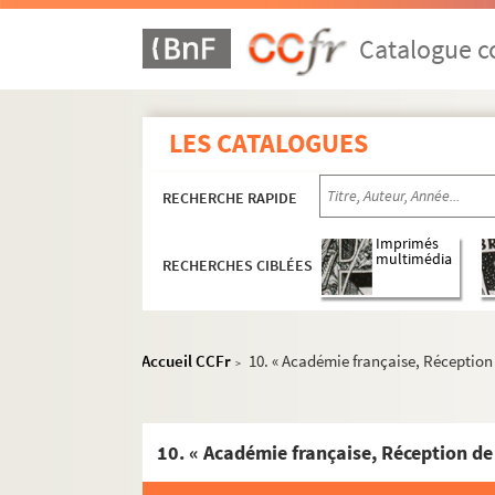
Ms. 2902. José Cabanis. « Michelet, la femme e
Ms. 2903. José Cabanis. « Ecrits politiques d
Catalogue co
Ms. 2904. José Cabanis. « Lacordaire et quelqu
Ms. 2905. José Cabanis. Préface à «Conférenc
LES CATALOGUES
Ms. 2906. José Cabanis. « Le Musée espagnol 
Ms. 2907. José Cabanis. « Saint-Simon ambas
RECHERCHE RAPIDE
Ms. 2908. José Cabanis. « Pour Sainte-Beuve 
Ms. 2909. José Cabanis. Article sur son ouvrage 
Imprimés
multimédia
RECHERCHES CIBLÉES
Ms. 2910. José Cabanis. « Les pays lointains d
Ms. 2911. José Cabanis. « Chateaubriand, qui 
Ms. 2912. José Cabanis. Préface à la corre
Accueil CCFr
10. « Académie française, Réception
>
Ms. 2913. José Cabanis. Préface aux œuvres 
Ms. 2914. José Cabanis. Discours de réceptio
Ms. 2915. [Autour de José Cabanis et des cér
Ms. 2916. José Cabanis. « Mauriac, le roman e