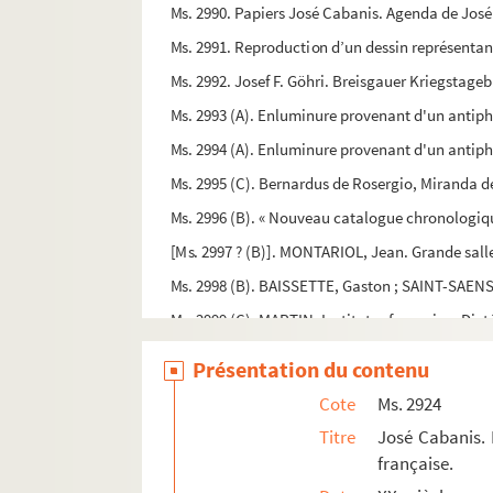
Ms. 2990. Papiers José Cabanis. Agenda de José
Ms. 2991. Reproduction d’un dessin représentan
Ms. 2992. Josef F. Göhri. Breisgauer Kriegstageb
Ms. 2993 (A). Enluminure provenant d'un antipho
Ms. 2994 (A). Enluminure provenant d'un antipho
Ms. 2995 (C). Bernardus de Rosergio, Miranda de
Ms. 2996 (B). « Nouveau catalogue chronologiqu
[Ms. 2997 ? (B)]. MONTARIOL, Jean. Grande salle
Ms. 2998 (B). BAISSETTE, Gaston ; SAINT-SAENS
Ms. 2999 (C). MARTIN. Institutes françoises Dict
Ms. 3000 (C). MARTIN. Traité des droits seigneur
Présentation du contenu
Ms. 3001 (C). BARROW (Trad.). Elemens d’Euclid
Cote
Ms. 2924
Ms. 3002 (C). [Auteur Inconnu]. Explication de l
Titre
José Cabanis. 
Ms. 3003 (C). DUCOS, Florentin. Fables et Moral
française.
Ms. 3004 (C). DUCOS, Florentin. Un Parvenu, com