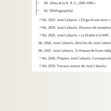
80. «Dieu et la N. R. F., 1909-1949.»
81. [Bibliographie].
Ms. 2923. José Cabanis. « Eloge d'une vertu »
Ms. 2924. José Cabanis. Discours de réceptio
Ms. 2925. José Cabanis. « Le Diable à la NRF. 
Ms. 2926. José Cabanis. [Articles de José Caban
Ms. 2927. José Cabanis. [Critiques de livres réd
Ms. 2928. [Papiers José Cabanis. Corresponda
Ms. 2929. Travaux autour de José Cabanis.
Ms. 2930. [Papiers José Cabanis. Documents co
Ms. 2931. Coupures de presse évoquant les œ
Ms. 2932 à 2985. Correspondance littéraire r
Ms. 2986. José Cabanis. Lettres à ses parents. 2
Ms. 2987. Papiers José Cabanis. Lettres envoyé