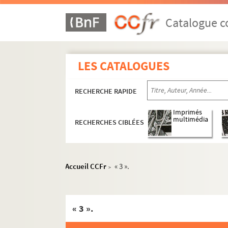
Ms. 2900. José Cabanis. « Saint-Simon l’admi
Ms. 2901. José Cabanis. «Chateaubriand et le
Catalogue co
Ms. 2902. José Cabanis. « Michelet, la femme e
Ms. 2903. José Cabanis. « Ecrits politiques d
LES CATALOGUES
Ms. 2904. José Cabanis. « Lacordaire et quelqu
Ms. 2905. José Cabanis. Préface à «Conférenc
RECHERCHE RAPIDE
Ms. 2906. José Cabanis. « Le Musée espagnol 
Ms. 2907. José Cabanis. « Saint-Simon ambas
Imprimés
multimédia
RECHERCHES CIBLÉES
Ms. 2908. José Cabanis. « Pour Sainte-Beuve 
Ms. 2909. José Cabanis. Article sur son ouvrage 
Ms. 2910. José Cabanis. « Les pays lointains d
Accueil CCFr
« 3 ».
>
Ms. 2911. José Cabanis. « Chateaubriand, qui 
Ms. 2912. José Cabanis. Préface à la corre
« 3 ».
Ms. 2913. José Cabanis. Préface aux œuvres 
Ms. 2914. José Cabanis. Discours de réceptio