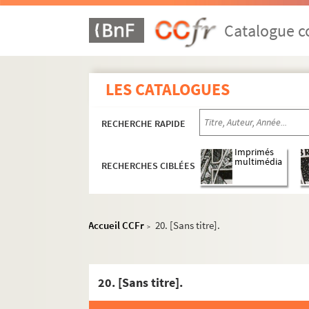
Ms. 2902. José Cabanis. « Michelet, la femme e
Ms. 2903. José Cabanis. « Ecrits politiques d
Catalogue co
Ms. 2904. José Cabanis. « Lacordaire et quelqu
Ms. 2905. José Cabanis. Préface à «Conférenc
LES CATALOGUES
Ms. 2906. José Cabanis. « Le Musée espagnol 
Ms. 2907. José Cabanis. « Saint-Simon ambas
RECHERCHE RAPIDE
Ms. 2908. José Cabanis. « Pour Sainte-Beuve 
Ms. 2909. José Cabanis. Article sur son ouvrage 
Imprimés
multimédia
RECHERCHES CIBLÉES
Ms. 2910. José Cabanis. « Les pays lointains d
Ms. 2911. José Cabanis. « Chateaubriand, qui 
Ms. 2912. José Cabanis. Préface à la corre
Accueil CCFr
20. [Sans titre].
>
Ms. 2913. José Cabanis. Préface aux œuvres 
Ms. 2914. José Cabanis. Discours de réceptio
20. [Sans titre].
Ms. 2915. [Autour de José Cabanis et des cér
Ms. 2916. José Cabanis. « Mauriac, le roman e