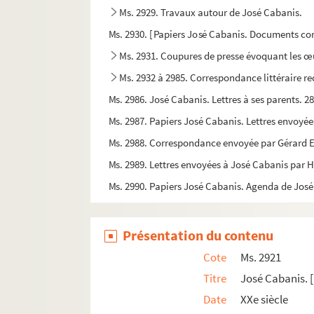
Ms. 2929. Travaux autour de José Cabanis.
Ms. 2930. [Papiers José Cabanis. Documents co
Ms. 2931. Coupures de presse évoquant les œ
Ms. 2932 à 2985. Correspondance littéraire r
Ms. 2986. José Cabanis. Lettres à ses parents. 2
Ms. 2987. Papiers José Cabanis. Lettres envoyé
Ms. 2988. Correspondance envoyée par Gérard Es
Ms. 2989. Lettres envoyées à José Cabanis par H
Ms. 2990. Papiers José Cabanis. Agenda de José
Ms. 2991. Reproduction d’un dessin représentan
Ms. 2992. Josef F. Göhri. Breisgauer Kriegstageb
Présentation du contenu
Ms. 2993 (A). Enluminure provenant d'un antipho
Cote
Ms. 2921
Ms. 2994 (A). Enluminure provenant d'un antipho
Titre
José Cabanis. [
Ms. 2995 (C). Bernardus de Rosergio, Miranda de
Date
XXe siècle