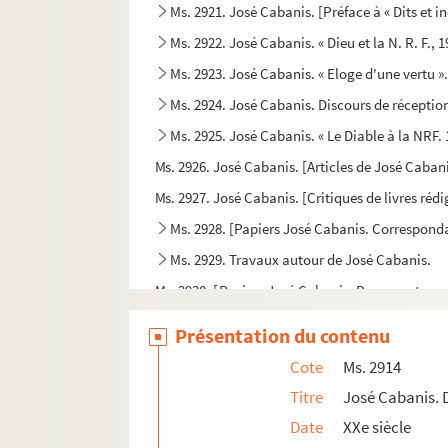
Ms. 2921. José Cabanis. [Préface à « Dits et i
Ms. 2922. José Cabanis. « Dieu et la N. R. F., 
Ms. 2923. José Cabanis. « Eloge d'une vertu »
Ms. 2924. José Cabanis. Discours de réceptio
Ms. 2925. José Cabanis. « Le Diable à la NRF. 
Ms. 2926. José Cabanis. [Articles de José Caban
Ms. 2927. José Cabanis. [Critiques de livres réd
Ms. 2928. [Papiers José Cabanis. Corresponda
Ms. 2929. Travaux autour de José Cabanis.
Ms. 2930. [Papiers José Cabanis. Documents co
Ms. 2931. Coupures de presse évoquant les œ
Présentation du contenu
Ms. 2932 à 2985. Correspondance littéraire r
Cote
Ms. 2914
Ms. 2986. José Cabanis. Lettres à ses parents. 2
Titre
José Cabanis. 
Ms. 2987. Papiers José Cabanis. Lettres envoyé
Date
XXe siècle
Ms. 2988. Correspondance envoyée par Gérard Es