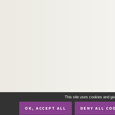
Ms. 3141 (C). [auteur inconnu]. Tractatus Theo
Ms. 3142 (C). BERNARD, Claude
Ms. 3143 (C). [auteur inconnu]. Brouilhard des ve
Ms. 3144 (C). Régiment de Foix. Régiment de Fo
Ms. 3145 (C). [Auteur inconnu]. Armes, Chiffre
Ms. 3146 à 3152. José Cabanis.
Ms. 3153 (A). MAGUES. Canal du Midi. Plans et d
Ms. 3154 à 3176. Fonds Maurice Magre
Ms. 3177 (B). HENRIOT (Henry MAIGROT, dit ; 185
Ms. 3178 (C). LARREY, Auguste (1790-1871). Cor
Ms. 3179 (B). BORREL, Félix (1807-1857). Manus
Ms. 3180 (C). MARMONTEL, Jean-François (1723-1
This site uses cookies and gi
Ms. 3181 (C). TAILHADE, Laurent (1854-1919). C
Ms. 3231 (B). Projet de canal du Bazert
OK, ACCEPT ALL
DENY ALL CO
Ms. 3232 (B). BELLOC, Emile (1841-1914). Trois 