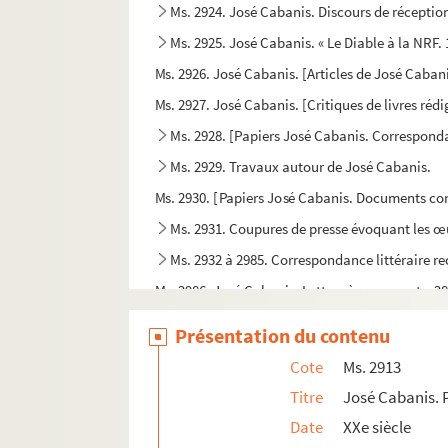
Ms. 2924. José Cabanis. Discours de réceptio
Ms. 2925. José Cabanis. « Le Diable à la NRF. 
Ms. 2926. José Cabanis. [Articles de José Caban
Ms. 2927. José Cabanis. [Critiques de livres réd
Ms. 2928. [Papiers José Cabanis. Corresponda
Ms. 2929. Travaux autour de José Cabanis.
Ms. 2930. [Papiers José Cabanis. Documents co
Ms. 2931. Coupures de presse évoquant les œ
Ms. 2932 à 2985. Correspondance littéraire r
Ms. 2986. José Cabanis. Lettres à ses parents. 2
Ms. 2987. Papiers José Cabanis. Lettres envoyé
Présentation du contenu
Ms. 2988. Correspondance envoyée par Gérard Es
Cote
Ms. 2913
Ms. 2989. Lettres envoyées à José Cabanis par H
Titre
José Cabanis. 
Ms. 2990. Papiers José Cabanis. Agenda de José
Date
XXe siècle
Ms. 2991. Reproduction d’un dessin représentan