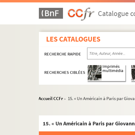
Catalogue co
Ms. 2888 à 2992. Catalogue des manuscrits d
Ms. 2893. José Cabanis. « L’âge ingrat ».
LES CATALOGUES
Ms. 2894. José Cabanis. « Un faux Rimbaud »
Ms. 2895. José Cabanis. « Une vie ».
RECHERCHE RAPIDE
Ms. 2896. José Cabanis. « Des jardins en Espa
Ms. 2897. José Cabanis. [Plans des deux cyc
Imprimés
multimédia
RECHERCHES CIBLÉES
Ms. 2898. José Cabanis. « Le sacre de Napoléo
Ms. 2899. José Cabanis. « Charles X, roi Ultra 
Ms. 2900. José Cabanis. « Saint-Simon l’admi
Accueil CCFr
15. « Un Américain à Paris par Giov
>
Ms. 2901. José Cabanis. «Chateaubriand et le
Ms. 2902. José Cabanis. « Michelet, la femme e
15. « Un Américain à Paris par Giovann
Ms. 2903. José Cabanis. « Ecrits politiques d
Ms. 2904. José Cabanis. « Lacordaire et quelqu