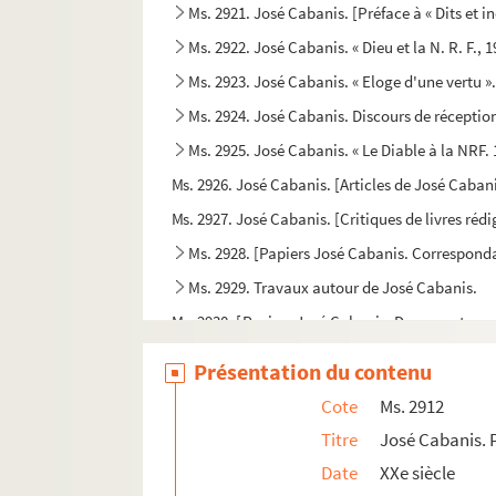
Ms. 2921. José Cabanis. [Préface à « Dits et i
Ms. 2922. José Cabanis. « Dieu et la N. R. F., 
Ms. 2923. José Cabanis. « Eloge d'une vertu »
Ms. 2924. José Cabanis. Discours de réceptio
Ms. 2925. José Cabanis. « Le Diable à la NRF. 
Ms. 2926. José Cabanis. [Articles de José Caban
Ms. 2927. José Cabanis. [Critiques de livres réd
Ms. 2928. [Papiers José Cabanis. Corresponda
Ms. 2929. Travaux autour de José Cabanis.
Ms. 2930. [Papiers José Cabanis. Documents co
Ms. 2931. Coupures de presse évoquant les œ
Présentation du contenu
Ms. 2932 à 2985. Correspondance littéraire r
Cote
Ms. 2912
Ms. 2986. José Cabanis. Lettres à ses parents. 2
Titre
José Cabanis. 
Ms. 2987. Papiers José Cabanis. Lettres envoyé
Date
XXe siècle
Ms. 2988. Correspondance envoyée par Gérard Es