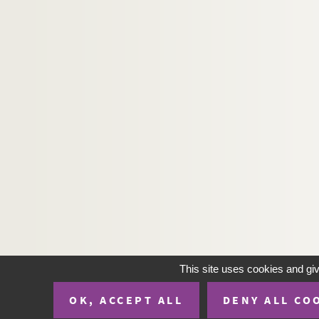
Ms. 3141 (C). [auteur inconnu]. Tractatus Theo
Ms. 3142 (C). BERNARD, Claude
Ms. 3143 (C). [auteur inconnu]. Brouilhard des ve
Ms. 3144 (C). Régiment de Foix. Régiment de Fo
Ms. 3145 (C). [Auteur inconnu]. Armes, Chiffre
Ms. 3146 à 3152. José Cabanis.
Ms. 3153 (A). MAGUES. Canal du Midi. Plans et d
Ms. 3154 à 3176. Fonds Maurice Magre
Ms. 3177 (B). HENRIOT (Henry MAIGROT, dit ; 185
Ms. 3178 (C). LARREY, Auguste (1790-1871). Cor
Ms. 3179 (B). BORREL, Félix (1807-1857). Manus
Ms. 3180 (C). MARMONTEL, Jean-François (1723-1
This site uses cookies and gi
Ms. 3181 (C). TAILHADE, Laurent (1854-1919). C
Ms. 3231 (B). Projet de canal du Bazert
OK, ACCEPT ALL
DENY ALL CO
Ms. 3232 (B). BELLOC, Emile (1841-1914). Trois 