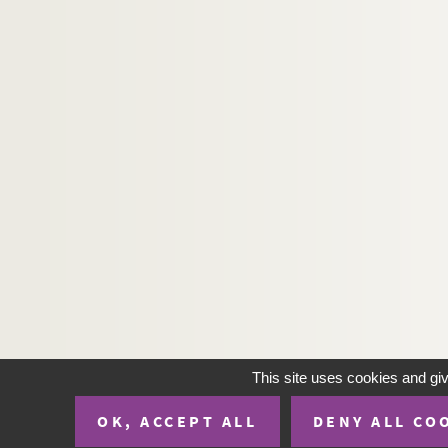
Ms. 3046 (B). CASTERET, Norbert (1897-1987). 
Ms. 3047 (B). CASTERET, Norbert (1897-1987). 
Ms. 3048 (B). CASTERET, Norbert (1897-1987). 
Ms. 3049 (B). CASTERET, Norbert (1897-1987) 
Ms. 3050 (B). CASTERET, Norbert (1897-1987). 
Ms. 3051 (B). CASTERET, Norbert (1897-1987)
Ms. 3052 (B). CASTERET, Norbert (1897-1987). 
Ms. 3053 (B). CASTERET, Norbert (1897-1987).
Ms. 3054 (C). CASTERET, Norbert (1897-1987).
Ms. 3055 (C). CHARPENTIER, J. Des principes de 
Ms. 3056 (B). CAMMAS, François (1740-1804). 
Ms. 3057 (C). VANIERE, Jacques. Jacobii Vanier
This site uses cookies and gi
Ms. 3058 (C). RABAUDY, Bernard. Tractatus theol
Ms. 3059 (C). Auteur inconnu. Inventaire des effe
OK, ACCEPT ALL
DENY ALL CO
Ms. 3060 à 3074. Maurice Magre. Ms. 3060 à 3