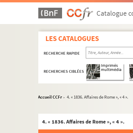
Catalogue co
LES CATALOGUES
RECHERCHE RAPIDE
Imprimés
multimédia
RECHERCHES CIBLÉES
Ms. 2888 à 2992. Catalogue des manuscrits d
Accueil CCFr
4. « 1836. Affaires de Rome », « 4 ».
>
Ms. 2893. José Cabanis. « L’âge ingrat ».
Ms. 2894. José Cabanis. « Un faux Rimbaud »
4. « 1836. Affaires de Rome », « 4 ».
Ms. 2895. José Cabanis. « Une vie ».
Ms. 2896. José Cabanis. « Des jardins en Espa