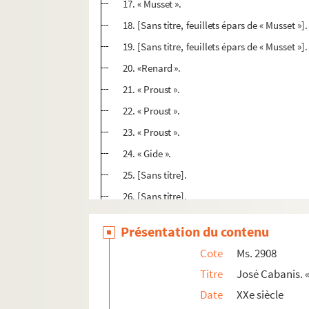
17. « Musset ».
18. [Sans titre, feuillets épars de « Musset »].
19. [Sans titre, feuillets épars de « Musset »].
20. «Renard ».
21. « Proust ».
22. « Proust ».
23. « Proust ».
24. « Gide ».
25. [Sans titre].
26. [Sans titre].
27. « Jouhandeau ».
Présentation du contenu
28. « Jouhandeau ».
Cote
Ms. 2908
29. « Jouhandeau ».
Titre
José Cabanis. 
30. « Jean Grenier ».
Date
XXe siècle
31. « Mémoires intimes de X ».