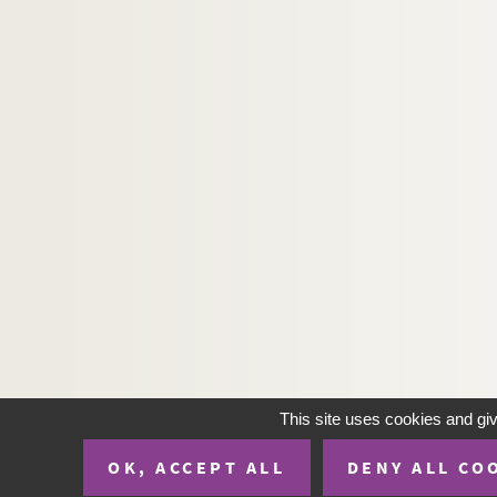
Ms. 3056 (B). CAMMAS, François (1740-1804). 
Ms. 3057 (C). VANIERE, Jacques. Jacobii Vanier
Ms. 3058 (C). RABAUDY, Bernard. Tractatus theol
Ms. 3059 (C). Auteur inconnu. Inventaire des effe
Ms. 3060 à 3074. Maurice Magre. Ms. 3060 à 3
Ms. 3074 (B). MAGRE, Maurice (1877-1941). I
Ms. 3075 (1-17) (A). LEPIN, Pierre-Henri (Baro
Ms. 3076 à Ms. 3130. Carnets de José Cabanis
Ms. 3131 (1-3)(C). [Auteur inconnu].
Ms. 3132 (B). NELLI, René (1906-1982). Un art d
Ms. 3133 (C) (1-86). [Auteur inconnu]. Réflex
Ms. 3134 (C). RANCHIN, Jacques de. Œdipe, trag
This site uses cookies and gi
Ms. 3135 (C). PRAVIEL, Armand (1845-1944). Ham
Ms. 3136 (1) (C). CASENEUVE, Pierre de (1591-16
OK, ACCEPT ALL
DENY ALL CO
Ms. 3136 (2) (C). D’HOLLANDER, Jan. De Nobilit