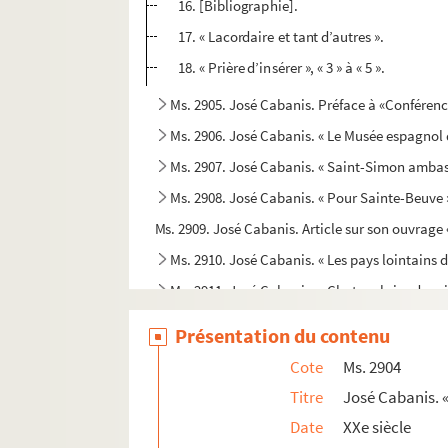
16. [Bibliographie].
17. « Lacordaire et tant d’autres ».
18. « Prière d’insérer », « 3 » à « 5 ».
Ms. 2905. José Cabanis. Préface à «Conférenc
Ms. 2906. José Cabanis. « Le Musée espagnol 
Ms. 2907. José Cabanis. « Saint-Simon ambas
Ms. 2908. José Cabanis. « Pour Sainte-Beuve 
Ms. 2909. José Cabanis. Article sur son ouvrage 
Ms. 2910. José Cabanis. « Les pays lointains d
Ms. 2911. José Cabanis. « Chateaubriand, qui 
Ms. 2912. José Cabanis. Préface à la corre
Présentation du contenu
Ms. 2913. José Cabanis. Préface aux œuvres 
Cote
Ms. 2904
Ms. 2914. José Cabanis. Discours de réceptio
Titre
José Cabanis. «
Ms. 2915. [Autour de José Cabanis et des cér
Date
XXe siècle
Ms. 2916. José Cabanis. « Mauriac, le roman e