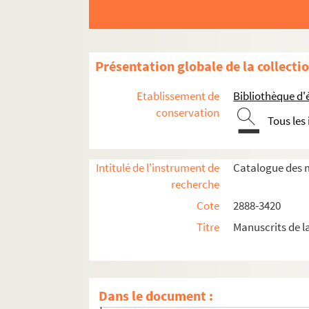
47. « 1825 ».
48. « 1826 ».
49. « 1827 ».
Présentation globale de la collecti
50. « 1828-1830 ».
51. [Notes de travail].
Etablissement de
Bibliothèque d'
52. « 1831 ».
conservation
Tous les
53. « 1831 ».
54. « 1832 ».
Intitulé de l'instrument de
Catalogue des m
55. « 1832-1833 ».
recherche
56. [Notes de travail].
Cote
2888-3420
57. « XVII. 1828-1830 ».
Titre
Manuscrits de l
58. « XVIII. 1831 ».
59. « XIX. 1832-1833 ».
60. « Œuvres complètes de M. le Vicomte de
Dans le document :
61. « Œuvres complètes de M. le Vicomte de