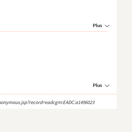
Plus
Plus
ct_anonymous.jsp?record=eadcgm:EADC:a1496023