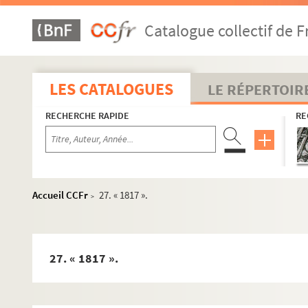
Catalogue collectif de F
LES CATALOGUES
LE RÉPERTOIR
RECHERCHE RAPIDE
RE
Ms. 2888 à 2992. Catalogue des manuscrits de José Cabani
Accueil CCFr
27. « 1817 ».
>
Ms. 2893. José Cabanis. « L’âge ingrat ».
Ms. 2894. José Cabanis. « Un faux Rimbaud ».
Ms. 2895. José Cabanis. « Une vie ».
27. « 1817 ».
Ms. 2896. José Cabanis. « Des jardins en Espagne ».
Ms. 2897. José Cabanis. [Plans des deux cycles romanesqu