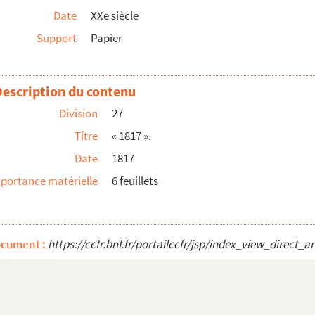
Date
XXe siècle
Support
Papier
. 1 livraison ».
Description du contenu
. 4 livraison ».
Division
27
. 9 livraison ».
Titre
« 1817 ».
. 14 livraison ».
Date
1817
portance matérielle
6 feuillets
. 33 livraison ».
. 38 livraison ».
 41 livraison,45 ème livraison, 47 ème livrai...
ocument :
https://ccfr.bnf.fr/portailccfr/jsp/index_view_dire
 54 livraison, 58 ème livraison, 68 ème livra...
 69 livraison, 71 ème livraison, 73 ème livra...