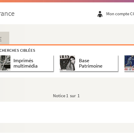
rance
Mon compte C
E
CHERCHES CIBLÉES
Imprimés
Base
multimédia
Patrimoine
s
Notice
1 sur 1
es présentant le système des personnages].