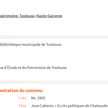
 patrimoine. Toulouse, Haute-Garonne
mier, un dossier médical ».
».
Bibliothèque municipale de Toulouse.
légrammes et articles de journaux.
que d'Étude et du Patrimoine de Toulouse
entation du contenu
Cote
Ms. 2903
Titre
José Cabanis. « Ecrits politiques de Chateaubr