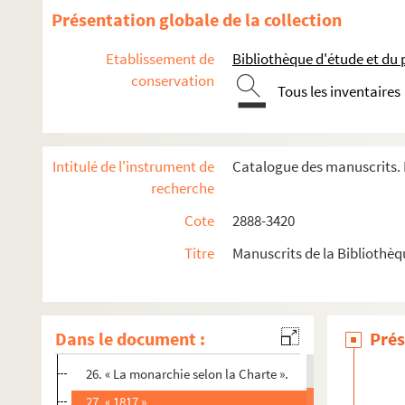
Ms. 2898. José Cabanis. « Le sacre de Napoléon ».
Présentation globale de la collection
Ms. 2899. José Cabanis. « Charles X, roi Ultra »
Etablissement de
Bibliothèque d'étude et du
Ms. 2900. José Cabanis. « Saint-Simon l’admirable ».
conservation
Ms. 2901. José Cabanis. «Chateaubriand et le docteur Réca
Tous les inventaires
Ms. 2902. José Cabanis. « Michelet, la femme et le prêtre ».
Ms. 2903. José Cabanis. « Ecrits politiques de Chateaubriand 
Intitulé de l'instrument de
Catalogue des manuscrits. 
1. Correspondance datée du 21/09/1977 au 22/02/1985, té
recherche
2 à 6. [Introduction générale]
Cote
2888-3420
7 à 21. « 1818-1820. Doubles »
Titre
Manuscrits de la Bibliothè
22. « De Buonaparte ».
23. [Sans titre].
24. [Sans titre].
Dans le document :
Prés
25. « Les cent jours ».
26. « La monarchie selon la Charte ».
27. « 1817 ».