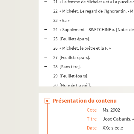
21. « La femme de Michelet » et « La pucelle
22. « Michelet. Le regard de l’Ignorantin. - M
23. « 8a ».
24. « Supplément – SWETCHINE ». [Notes de 
25. [Feuillets épars].
26. « Michelet, le prêtre et la F. »
27. [Feuillets épars].
28. [Sans titre].
29. [Feuillet épars].
30. [Note de travail].
31. « MICHELET, le prêtre et la femme ».
Présentation du contenu
32. « Michelet ». « 1 » à « 10 » [Prière d'insérer
Cote
Ms. 2902
Ms. 2903. José Cabanis. « Ecrits politiques d
Titre
José Cabanis. «
Ms. 2904. José Cabanis. « Lacordaire et quelqu
Date
XXe siècle
Ms. 2905. José Cabanis. Préface à «Conférenc