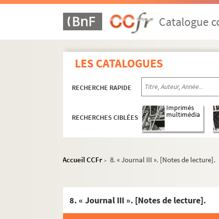
Catalogue co
LES CATALOGUES
RECHERCHE RAPIDE
Imprimés
multimédia
RECHERCHES CIBLÉES
Accueil CCFr
8. « Journal III ». [Notes de lecture].
>
Ms. 2888 à 2992. Catalogue des manuscrits d
8. « Journal III ». [Notes de lecture].
Ms. 2893. José Cabanis. « L’âge ingrat ».
Ms. 2894. José Cabanis. « Un faux Rimbaud »