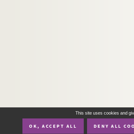
Ms. 3131 (1-3)(C). [Auteur inconnu].
Ms. 3132 (B). NELLI, René (1906-1982). Un art d
Ms. 3133 (C) (1-86). [Auteur inconnu]. Réflex
Ms. 3134 (C). RANCHIN, Jacques de. Œdipe, trag
Ms. 3135 (C). PRAVIEL, Armand (1845-1944). Ham
Ms. 3136 (1) (C). CASENEUVE, Pierre de (1591-16
Ms. 3136 (2) (C). D’HOLLANDER, Jan. De Nobilit
Ms. 3137 (D). [Confrérie de St Christophe. Monte
Ms. 3138 (C). RABAUDY, Bernard. Tractatus theo
Ms. 3139 (C). RABAUDY, Bernard. Tractatus Theo
Ms. 3140 (C). [auteur inconnu]. Tractatus Theo
Ms. 3141 (C). [auteur inconnu]. Tractatus Theo
This site uses cookies and gi
Ms. 3142 (C). BERNARD, Claude
Ms. 3143 (C). [auteur inconnu]. Brouilhard des ve
OK, ACCEPT ALL
DENY ALL CO
Ms. 3144 (C). Régiment de Foix. Régiment de Fo