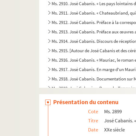
Ms. 2910. José Cabanis. « Les pays lointains d
Ms. 2911. José Cabanis. « Chateaubriand, qui 
Ms. 2912. José Cabanis. Préface à la corre
Ms. 2913. José Cabanis. Préface aux œuvres 
Ms. 2914. José Cabanis. Discours de réceptio
Ms. 2915. [Autour de José Cabanis et des cér
Ms. 2916. José Cabanis. « Mauriac, le roman e
Ms. 2917. José Cabanis. En marge d'un Mauri
Ms. 2918. José Cabanis. Documentation sur 
Ms. 2919. José Cabanis. « Pages du
Temps im
Ms. 2920. José Cabanis. [Discours sur Bussy-R
Présentation du contenu
Ms. 2921. José Cabanis. [Préface à « Dits et i
Cote
Ms. 2899
Ms. 2922. José Cabanis. « Dieu et la N. R. F., 
Titre
José Cabanis. «
Ms. 2923. José Cabanis. « Eloge d'une vertu »
Date
XXe siècle
Ms. 2924. José Cabanis. Discours de réceptio