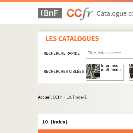
Catalogue co
LES CATALOGUES
RECHERCHE RAPIDE
Imprimés
multimédia
RECHERCHES CIBLÉES
Accueil CCFr
10. [Index].
>
10. [Index].
Ms. 2888 à 2992. Catalogue des manuscrits d
Ms. 2893. José Cabanis. « L’âge ingrat ».