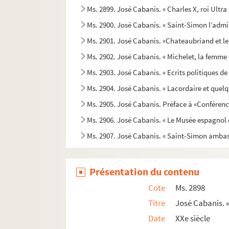
Ms. 2899. José Cabanis. « Charles X, roi Ultra 
Ms. 2900. José Cabanis. « Saint-Simon l’admi
Ms. 2901. José Cabanis. «Chateaubriand et le
Ms. 2902. José Cabanis. « Michelet, la femme e
Ms. 2903. José Cabanis. « Ecrits politiques d
Ms. 2904. José Cabanis. « Lacordaire et quelqu
Ms. 2905. José Cabanis. Préface à «Conférenc
Ms. 2906. José Cabanis. « Le Musée espagnol 
Ms. 2907. José Cabanis. « Saint-Simon ambas
Ms. 2908. José Cabanis. « Pour Sainte-Beuve 
Ms. 2909. José Cabanis. Article sur son ouvrage 
Présentation du contenu
Ms. 2910. José Cabanis. « Les pays lointains d
Cote
Ms. 2898
Ms. 2911. José Cabanis. « Chateaubriand, qui 
Titre
José Cabanis. «
Ms. 2912. José Cabanis. Préface à la corre
Date
XXe siècle