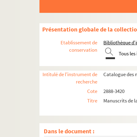
Présentation globale de la collecti
Etablissement de
Bibliothèque d'
conservation
Tous les
Intitulé de l'instrument de
Catalogue des m
recherche
Cote
2888-3420
Ms. 2888 à 2992. Catalogue des manuscrits d
Titre
Manuscrits de l
Ms. 2893. José Cabanis. « L’âge ingrat ».
Ms. 2894. José Cabanis. « Un faux Rimbaud »
Ms. 2895. José Cabanis. « Une vie ».
Dans le document :
Ms. 2896. José Cabanis. « Des jardins en Espa