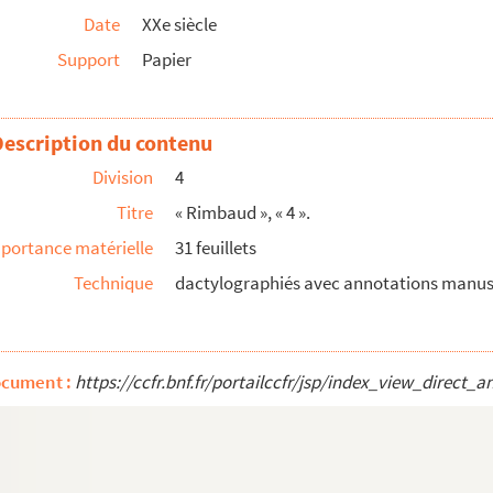
Date
XXe siècle
Support
Papier
Description du contenu
Division
4
Titre
« Rimbaud », « 4 ».
es présentant le système des personnages].
portance matérielle
31 feuillets
Technique
dactylographiés avec annotations manusc
mier, un dossier médical ».
ocument :
https://ccfr.bnf.fr/portailccfr/jsp/index_view_dire
nd ».
litique et religion ».