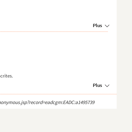
Plus
rites.
Plus
ct_anonymous.jsp?record=eadcgm:EADC:a1495739