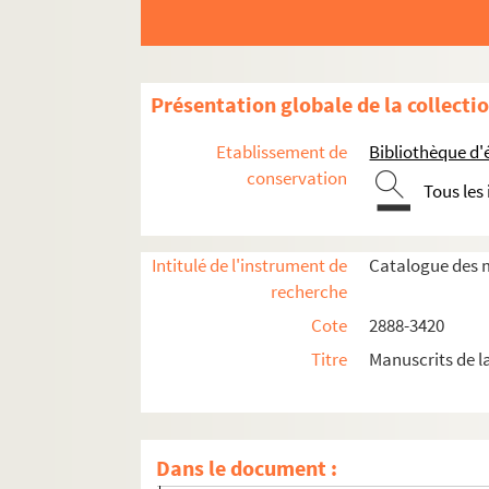
Présentation globale de la collecti
Etablissement de
Bibliothèque d'
conservation
Tous les
Ms. 2888 à 2992. Catalogue des manuscrits d
Intitulé de l'instrument de
Catalogue des m
Ms. 2893. José Cabanis. « L’âge ingrat ».
recherche
1. [Sans titre].
Cote
2888-3420
2. « Tels que la mort nous fait. Roman ».
Titre
Manuscrits de l
3. « L’Age ingrat. Roman ».
4. « Tels que la mort nous fait. II »
5. « 4ème partie. Gilbert ».
Dans le document :
6. « L'âge ingrat " Gilbert " ».