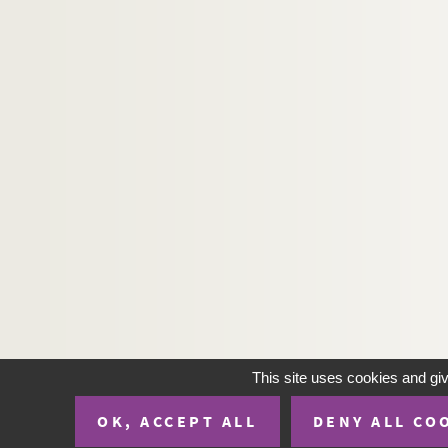
Ms. 3058 (C). RABAUDY, Bernard. Tractatus theol
Ms. 3059 (C). Auteur inconnu. Inventaire des effe
Ms. 3060 à 3074. Maurice Magre. Ms. 3060 à 3
Ms. 3074 (B). MAGRE, Maurice (1877-1941). I
Ms. 3075 (1-17) (A). LEPIN, Pierre-Henri (Baro
Ms. 3076 à Ms. 3130. Carnets de José Cabanis
Ms. 3131 (1-3)(C). [Auteur inconnu].
Ms. 3132 (B). NELLI, René (1906-1982). Un art d
Ms. 3133 (C) (1-86). [Auteur inconnu]. Réflex
Ms. 3134 (C). RANCHIN, Jacques de. Œdipe, trag
Ms. 3135 (C). PRAVIEL, Armand (1845-1944). Ham
Ms. 3136 (1) (C). CASENEUVE, Pierre de (1591-16
This site uses cookies and gi
Ms. 3136 (2) (C). D’HOLLANDER, Jan. De Nobilit
Ms. 3137 (D). [Confrérie de St Christophe. Monte
OK, ACCEPT ALL
DENY ALL CO
Ms. 3138 (C). RABAUDY, Bernard. Tractatus theo