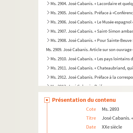
Ms. 2904. José Cabanis. « Lacordaire et quelqu
Ms. 2905. José Cabanis. Préface à «Conférenc
Ms. 2906. José Cabanis. « Le Musée espagnol 
Ms. 2907. José Cabanis. « Saint-Simon ambas
Ms. 2908. José Cabanis. « Pour Sainte-Beuve 
Ms. 2909. José Cabanis. Article sur son ouvrage 
Ms. 2910. José Cabanis. « Les pays lointains d
Ms. 2911. José Cabanis. « Chateaubriand, qui 
Ms. 2912. José Cabanis. Préface à la corre
Ms. 2913. José Cabanis. Préface aux œuvres 
Ms. 2914. José Cabanis. Discours de réceptio
Présentation du contenu
Ms. 2915. [Autour de José Cabanis et des cér
Cote
Ms. 2893
Ms. 2916. José Cabanis. « Mauriac, le roman e
Titre
José Cabanis. «
Ms. 2917. José Cabanis. En marge d'un Mauri
Date
XXe siècle
Ms. 2918. José Cabanis. Documentation sur 