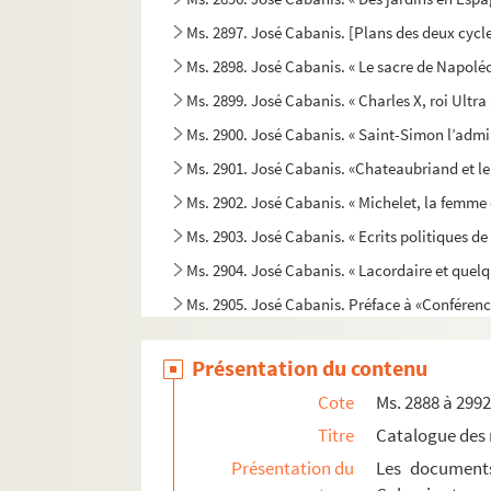
Ms. 2897. José Cabanis. [Plans des deux cyc
Ms. 2898. José Cabanis. « Le sacre de Napoléo
Ms. 2899. José Cabanis. « Charles X, roi Ultra 
Ms. 2900. José Cabanis. « Saint-Simon l’admi
Ms. 2901. José Cabanis. «Chateaubriand et le
Ms. 2902. José Cabanis. « Michelet, la femme e
Ms. 2903. José Cabanis. « Ecrits politiques d
Ms. 2904. José Cabanis. « Lacordaire et quelqu
Ms. 2905. José Cabanis. Préface à «Conférenc
Ms. 2906. José Cabanis. « Le Musée espagnol 
Présentation du contenu
Ms. 2907. José Cabanis. « Saint-Simon ambas
Cote
Ms. 2888 à 299
Ms. 2908. José Cabanis. « Pour Sainte-Beuve 
Titre
Catalogue des 
Ms. 2909. José Cabanis. Article sur son ouvrage 
Présentation du
Les documents
Ms. 2910. José Cabanis. « Les pays lointains d