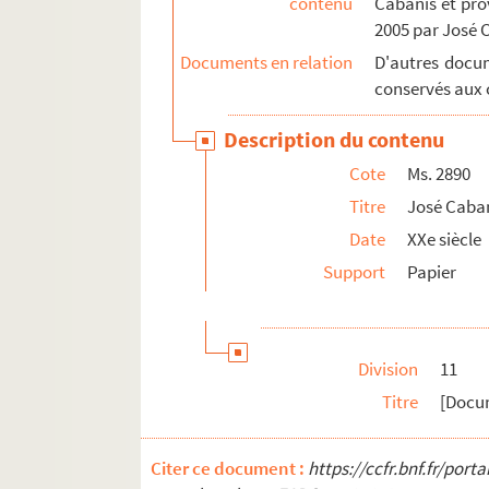
contenu
Cabanis et pro
Ms. 2911. José Cabanis. « Chateaubriand, qui 
2005 par José 
Ms. 2912. José Cabanis. Préface à la corre
Documents en relation
D'autres docum
Ms. 2913. José Cabanis. Préface aux œuvres 
conservés aux c
Ms. 2914. José Cabanis. Discours de réceptio
Description du contenu
Ms. 2915. [Autour de José Cabanis et des cér
Cote
Ms. 2890
Ms. 2916. José Cabanis. « Mauriac, le roman e
Titre
José Caban
Ms. 2917. José Cabanis. En marge d'un Mauri
Date
XXe siècle
Ms. 2918. José Cabanis. Documentation sur 
Support
Papier
Ms. 2919. José Cabanis. « Pages du
Temps im
Ms. 2920. José Cabanis. [Discours sur Bussy-R
Ms. 2921. José Cabanis. [Préface à « Dits et i
Division
11
Ms. 2922. José Cabanis. « Dieu et la N. R. F., 
Titre
[Docu
Ms. 2923. José Cabanis. « Eloge d'une vertu »
Ms. 2924. José Cabanis. Discours de réceptio
Citer ce document :
https://ccfr.bnf.fr/por