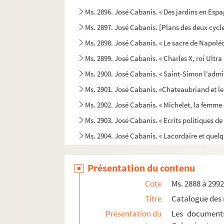
Ms. 2896. José Cabanis. « Des jardins en Espa
Ms. 2897. José Cabanis. [Plans des deux cyc
Ms. 2898. José Cabanis. « Le sacre de Napoléo
Ms. 2899. José Cabanis. « Charles X, roi Ultra 
Ms. 2900. José Cabanis. « Saint-Simon l’admi
Ms. 2901. José Cabanis. «Chateaubriand et le
Ms. 2902. José Cabanis. « Michelet, la femme e
Ms. 2903. José Cabanis. « Ecrits politiques d
Ms. 2904. José Cabanis. « Lacordaire et quelqu
Ms. 2905. José Cabanis. Préface à «Conférenc
Présentation du contenu
Ms. 2906. José Cabanis. « Le Musée espagnol 
Ms. 2907. José Cabanis. « Saint-Simon ambas
Cote
Ms. 2888 à 299
Ms. 2908. José Cabanis. « Pour Sainte-Beuve 
Titre
Catalogue des 
Présentation du
Les documents
Ms. 2909. José Cabanis. Article sur son ouvrage 