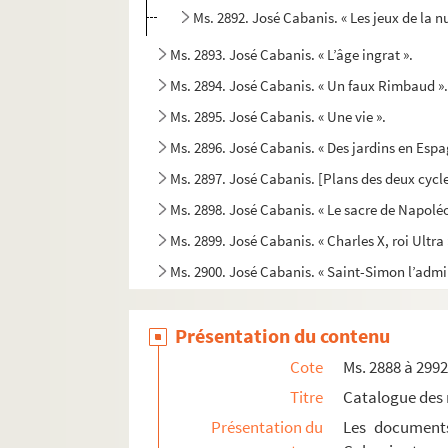
Ms. 2892. José Cabanis. « Les jeux de la nu
Ms. 2893. José Cabanis. « L’âge ingrat ».
Ms. 2894. José Cabanis. « Un faux Rimbaud »
Ms. 2895. José Cabanis. « Une vie ».
Ms. 2896. José Cabanis. « Des jardins en Espa
Ms. 2897. José Cabanis. [Plans des deux cyc
Ms. 2898. José Cabanis. « Le sacre de Napoléo
Ms. 2899. José Cabanis. « Charles X, roi Ultra 
Ms. 2900. José Cabanis. « Saint-Simon l’admi
Ms. 2901. José Cabanis. «Chateaubriand et le
Présentation du contenu
Ms. 2902. José Cabanis. « Michelet, la femme e
Ms. 2903. José Cabanis. « Ecrits politiques d
Cote
Ms. 2888 à 299
Ms. 2904. José Cabanis. « Lacordaire et quelqu
Titre
Catalogue des 
Présentation du
Les documents
Ms. 2905. José Cabanis. Préface à «Conférenc