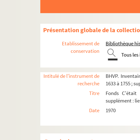
Présentation globale de la collecti
Etablissement de
Bibliothèque his
conservation
e
Carrés 1633 à 1648. 12
arrondissement, Bois
Tous les
e
Carrés 1649 à 1668. 12
arrondissement, Bois
e
Carrés 1669 à 1688. 12
arrondissement, Bois de
Intitulé de l'instrument de
BHVP. Inventair
recherche
1633 à 1755 ; su
4-EPF-012-1778-093. Plan de Paris quadrillé p
Titre
Fonds C'était
Carré 1669
supplément : lie
Carré 1670
Date
1970
Carré 1672
Carré 1673
Carré 1674