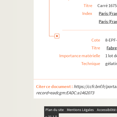
Titre
Carré 1675
Index
Paris (Fra
Paris (Fra
Cote
8-EPF
Titre
Fabre
Importance matérielle
1 lot 
Technique
gélati
Citer ce document :
https://ccfr.bnf.fr/por
record=eadcgm:EADC:a1462073
Plan du site
Mentions Légales
Accessibilit
v 31.1.0