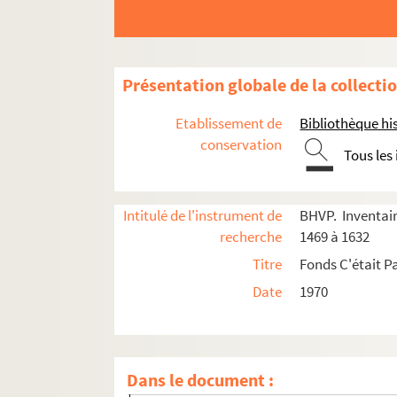
Présentation globale de la collecti
Etablissement de
Bibliothèque his
conservation
Tous les
e
Carrés 1469 à 1474. 15
arrondissement
e
e
Carrés 1475 à 1488. 14
et 15
arrondissement
Intitulé de l'instrument de
BHVP. Inventair
recherche
1469 à 1632
e
e
Carrés 1489 à 1507. 14
et 15
arrondissement
Titre
Fonds C'était P
e
Carrés 1508 à 1527. 14
arrondissement
Date
1970
e
e
Carrés 1528 à 1547. 13
et 14
arrondissement
e
Carrés 1548 à 1567. 13
arrondissement
4-EPF-012-1778-086. Plan de Paris quadrillé p
Dans le document :
Carré 1548