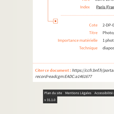
Index
Paris (Fra
Cote
2-DP-
Titre
Photog
Importance matérielle
1 phot
Technique
diapos
Citer ce document :
https://ccfr.bnf.fr/por
record=eadcgm:EADC:a1461677
Plan du site
Mentions Légales
Accessibilit
v 31.1.0