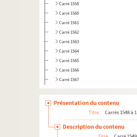
Carré 1558
Carré 1560
Carré 1561
Carré 1562
Carré 1563
Carré 1564
Carré 1565
Carré 1566
Carré 1567
e
Carrés 1568 à 1587. 13
arrondissement
e
e
Carrés 1588 à 1608. 12
et 13
arrondissement
Présentation du contenu
e
e
Carrés 1609 à 1619. 12
et 13
arrondissement
Titre
Carrés 1548 à 1
e
Carrés 1620 à 1632. 12
arrondissement, Bois
Description du contenu
Titre
Carré 1549