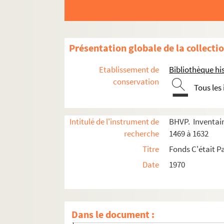
Présentation globale de la collecti
Etablissement de
Bibliothèque his
conservation
Tous les
e
Carrés 1469 à 1474. 15
arrondissement
e
e
Carrés 1475 à 1488. 14
et 15
arrondissement
e
e
Carrés 1489 à 1507. 14
et 15
arrondissement
Intitulé de l'instrument de
BHVP. Inventair
recherche
1469 à 1632
e
Carrés 1508 à 1527. 14
arrondissement
Titre
Fonds C'était P
e
e
Carrés 1528 à 1547. 13
et 14
arrondissements
Date
1970
4-EPF-012-1778-085. Plan de Paris quadrillé p
Carré 1528
Carré 1529
Dans le document :
Carré 1530