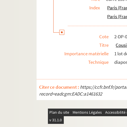
Index
Paris (Fra
Paris (Fra
Cote
2-DP-
Titre
Cousi
Importance matérielle
1 lot 
Technique
diapos
Citer ce document :
https://ccfr.bnf.fr/por
record=eadcgm:EADC:a1461632
Plan du site
Mentions Légales
Accessibilit
v 31.1.0