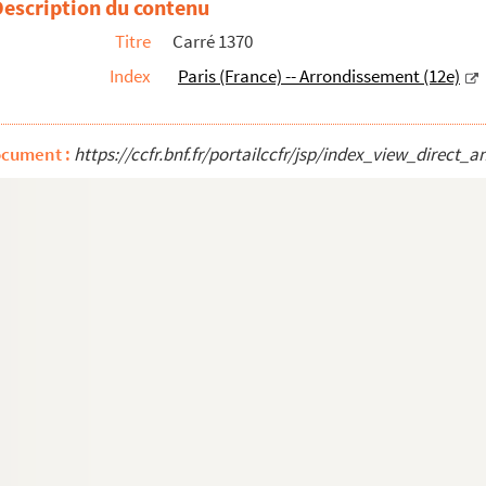
Description du contenu
Titre
Carré 1370
Index
Paris (France) -- Arrondissement (12e)
ocument :
https://ccfr.bnf.fr/portailccfr/jsp/index_view_dire
tives
e). Épreuves
ves