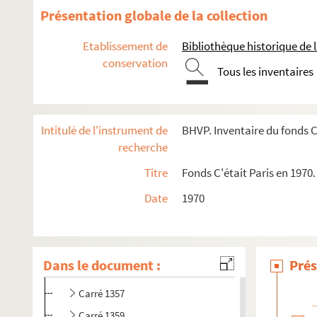
Présentation globale de la collection
Etablissement de
Bibliothèque historique de la
conservation
e
e
Carrés 1291 à 1310. 5
et 13
arrondissements
Tous les inventaires
e
e
e
Carrés 1311 à 1330. 5
, 13
et 12
arrondissements
e
e
Carrés 1331 à 1350. 12
et 13
arrondissements
Intitulé de l'instrument de
BHVP. Inventaire du fonds C
e
Carrés 1351 à 1370. 12
arrondissement
recherche
4-EPF-012-1778-074. Plan de Paris quadrillé pour le concou
Titre
Fonds C'était Paris en 1970
Carré 1351
Date
1970
Carré 1352
Carré 1354
Carré 1355
Dans le document :
Prés
Carré 1356
Carré 1357
Carré 1359