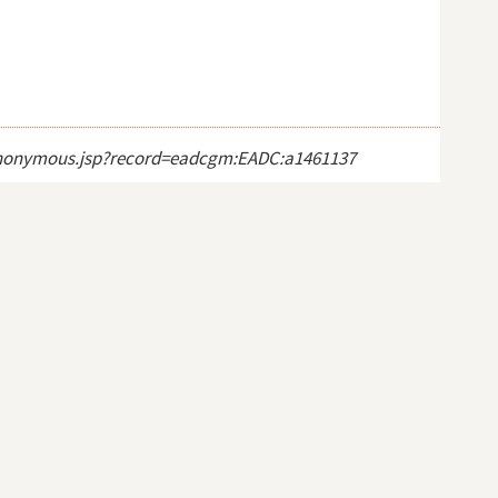
ct_anonymous.jsp?record=eadcgm:EADC:a1461137