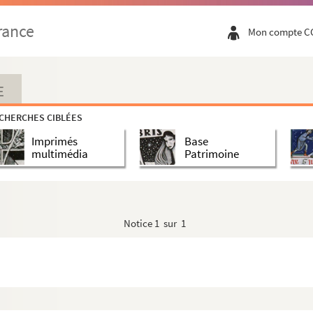
rance
Mon compte C
E
CHERCHES CIBLÉES
Imprimés
Base
multimédia
Patrimoine
Notice
1 sur 1