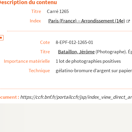
Description du contenu
Titre
Carré 1265
Index
Paris (France) -- Arrondissement (14e)
Cote
8-EPF-012-1265-01
Titre
Bataillon, Jérôme
(Photographe). É
Importance matérielle
1 lot de photographies positives
Technique
gélatino-bromure d’argent sur papier 
ocument :
https://ccfr.bnf.fr/portailccfr/jsp/index_view_dire
Diapositives
. Épreuves