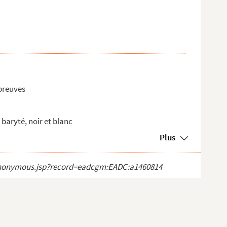
preuves
baryté, noir et blanc
Plus
ct_anonymous.jsp?record=eadcgm:EADC:a1460814