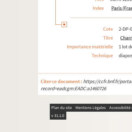
Index
Paris (Fra
Cote
2-DP-
Titre
Charr
Importance matérielle
1 lot 
Technique
diapos
Citer ce document :
https://ccfr.bnf.fr/por
record=eadcgm:EADC:a1460726
Plan du site
Mentions Légales
Accessibilit
v 31.1.0