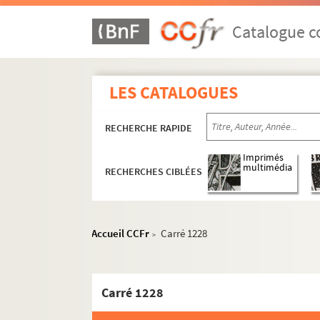
Catalogue co
LES CATALOGUES
RECHERCHE RAPIDE
Imprimés
multimédia
RECHERCHES CIBLÉES
Accueil CCFr
Carré 1228
>
e
e
e
Carrés 1103 à 1122. 11
, 12
et 20
arrondisse
e
e
Carrés 1123 à 1142. 12
et 20
arrondissement
e
e
Carré 1228
Carrés 1143 à 1153. 12
et 20
arrondissement
e
Carrés 1154 à 1171. 16
arrondissement