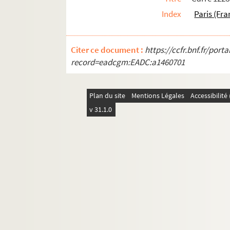
Index
Paris (Fra
Citer ce document :
https://ccfr.bnf.fr/por
record=eadcgm:EADC:a1460701
Plan du site
Mentions Légales
Accessibilit
v 31.1.0