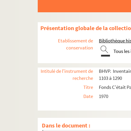
e
e
Carrés 1172 à 1190. 15
et 16
arrondissement
e
Carrés 1191 à 1210. 15
arrondissement
e
Carrés 1211 à 1230. 15
arrondissement
Présentation globale de la collecti
4-EPF-012-1778-067. Plan de Paris quadrillé p
Etablissement de
Bibliothèque his
Carré 1211
conservation
Tous les
Carré 1212
Carré 1213
Intitulé de l'instrument de
BHVP. Inventair
Carré 1214
recherche
1103 à 1290
Carré 1215
Titre
Fonds C'était P
Carré 1216
Date
1970
Carré 1217
Carré 1218
Carré 1219
Dans le document :
Carré 1220